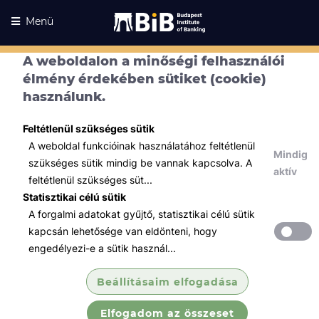
Menü
A weboldalon a minőségi felhasználói
élmény érdekében sütiket (cookie)
használunk.
Feltétlenül szükséges sütik
A weboldal funkcióinak használatához feltétlenül
Mindig
szükséges sütik mindig be vannak kapcsolva. A
aktív
feltétlenül szükséges süt...
Statisztikai célú sütik
A forgalmi adatokat gyűjtő, statisztikai célú sütik
Kurzusaink
Kurzusaink
kapcsán lehetősége van eldönteni, hogy
engedélyezi-e a sütik használ...
Minden témában
Beállításaim elfogadása
Összes
Elfogadom az összeset