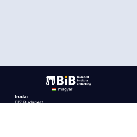
magyar
Iroda:
angol
1117 Budapest,
Ügyfélszolgálat:
Infopark stny. 1. I épület,
H-P 9:00 - 16:00
Nyilvántartási szám:
3. emelet 317. iroda
B/2020/001621
Elérhetőség:
info@bib-edu.hu