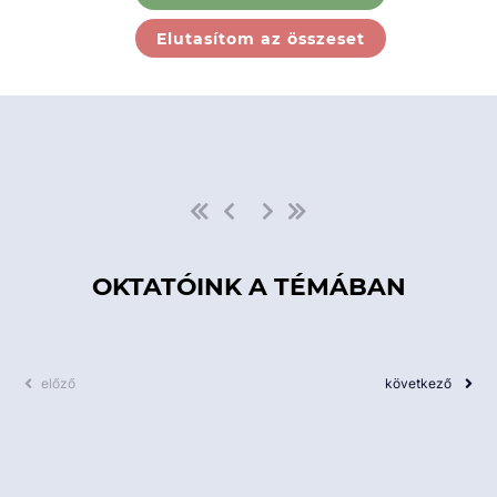
Ebben a kategóriában nincs
Elutasítom az összeset
elérhető kurzus!
OKTATÓINK A TÉMÁBAN
előző
következő