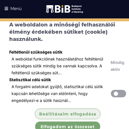
Menü
A weboldalon a minőségi felhasználói
élmény érdekében sütiket (cookie)
használunk.
Feltétlenül szükséges sütik
A weboldal funkcióinak használatához feltétlenül
Mindig
szükséges sütik mindig be vannak kapcsolva. A
aktív
feltétlenül szükséges süt...
Statisztikai célú sütik
A forgalmi adatokat gyűjtő, statisztikai célú sütik
Kurzusaink
Kurzusaink
kapcsán lehetősége van eldönteni, hogy
engedélyezi-e a sütik használ...
Minden témában
Beállításaim elfogadása
Összes
Elfogadom az összeset