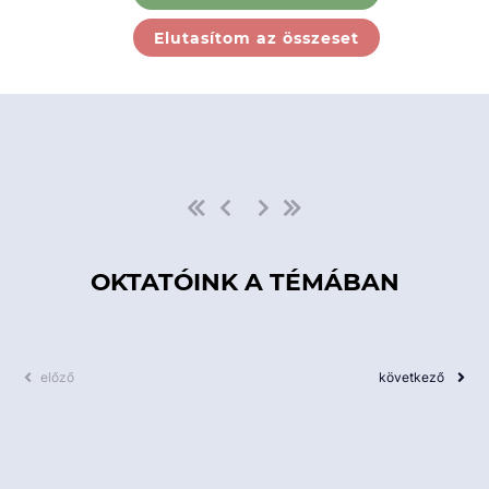
Ebben a kategóriában nincs
Elutasítom az összeset
elérhető kurzus!
OKTATÓINK A TÉMÁBAN
előző
következő