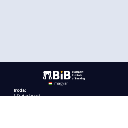
magyar
Iroda:
angol
1117 Budapest,
Ügyfélszolgálat:
Infopark stny. 1. I épület,
H-P 9:00 - 16:00
Nyilvántartási szám:
3. emelet 317. iroda
B/2020/001621
Elérhetőség:
info@bib-edu.hu