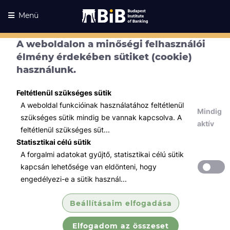
Menü
A weboldalon a minőségi felhasználói
élmény érdekében sütiket (cookie)
használunk.
Feltétlenül szükséges sütik
A weboldal funkcióinak használatához feltétlenül
Mindig
szükséges sütik mindig be vannak kapcsolva. A
aktív
feltétlenül szükséges süt...
Statisztikai célú sütik
A forgalmi adatokat gyűjtő, statisztikai célú sütik
Kurzusaink
Kurzusaink
kapcsán lehetősége van eldönteni, hogy
engedélyezi-e a sütik használ...
Minden témában
Beállításaim elfogadása
Összes
Elfogadom az összeset