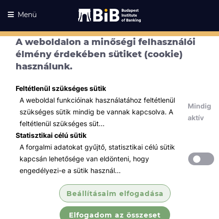
Menü
A weboldalon a minőségi felhasználói
élmény érdekében sütiket (cookie)
használunk.
Feltétlenül szükséges sütik
A weboldal funkcióinak használatához feltétlenül
Mindig
szükséges sütik mindig be vannak kapcsolva. A
aktív
feltétlenül szükséges süt...
Statisztikai célú sütik
A forgalmi adatokat gyűjtő, statisztikai célú sütik
Kurzusaink
Kurzusaink
kapcsán lehetősége van eldönteni, hogy
engedélyezi-e a sütik használ...
Minden témában
Beállításaim elfogadása
Összes
Elfogadom az összeset