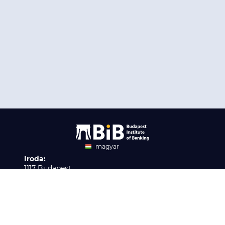
magyar
Iroda:
angol
1117 Budapest,
Ügyfélszolgálat:
Infopark stny. 1. I épület,
H-P 9:00 - 16:00
Nyilvántartási szám:
3. emelet 317. iroda
B/2020/001621
Elérhetőség:
info@bib-edu.hu