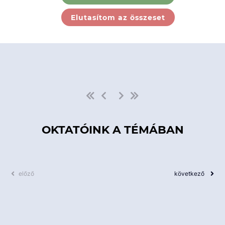
Ebben a kategóriában nincs
Elutasítom az összeset
elérhető kurzus!
OKTATÓINK A TÉMÁBAN
előző
következő