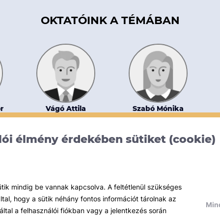
OKTATÓINK A TÉMÁBAN
r
Vágó Attila
Szabó Mónika
Zsuzsanna
Allianz Hungária Biztosító
ói élmény érdekében sütiket (cookie)
Zrt.
ütik mindig be vannak kapcsolva. A feltétlenül szükséges
al, hogy a sütik néhány fontos információt tárolnak az
Mind
által a felhasználói fiókban vagy a jelentkezés során