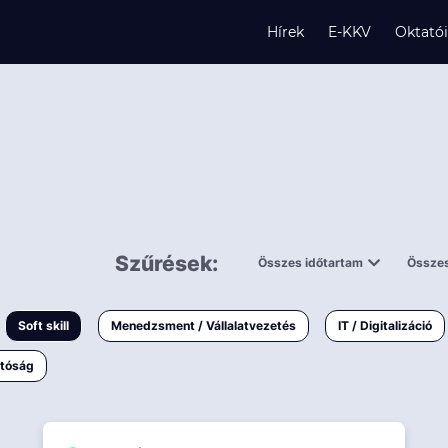
Hírek
E-KKV
Oktató
s
és
Szűrések:
Összes időtartam
Összes
0,5 napnál
ingy
rövidebb
< 50 
Soft skill
Menedzsment / Vállalatvezetés
IT / Digitalizáció
1-3 napos
< 150
atóság
3 napnál
k
hosszabb
> 150