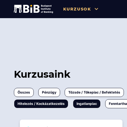
KURZUSOK
Összes
Pénzügy
Tőzsde / Tőkepiac / Befekteté
Soft skill
Kurzusaink
Menedzsment / Vállalatvezet
IT / Digitalizáció
Összes
Pénzügy
Tőzsde / Tőkepiac / Befektetés
Szabályozás / Megfelelés
Hitelezés / Kockázatkezelés
Ingatlanpiac
Fenntarth
Hatósági Képzések és Vizsgá
Hitelezés / Kockázatkezelés