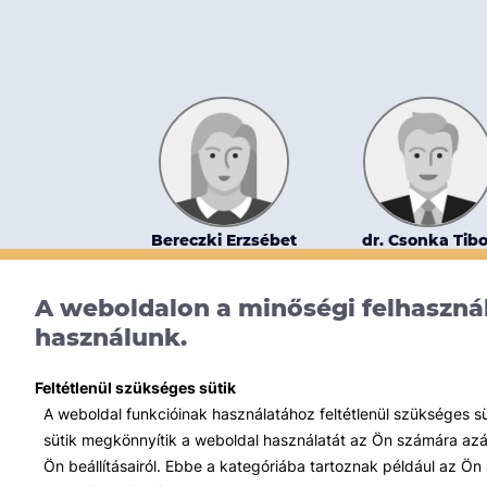
Bereczki Erzsébet
dr. Csonka Tibo
A weboldalon a minőségi felhasznál
használunk.
Feltétlenül szükséges sütik
A weboldal funkcióinak használatához feltétlenül szükséges s
sütik megkönnyítik a weboldal használatát az Ön számára azált
Ön beállításairól. Ebbe a kategóriába tartoznak például az Ön 