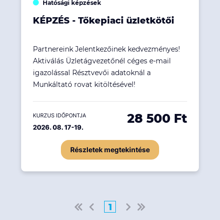
Hatósági képzések
KÉPZÉS - Tőkepiaci üzletkötői
Partnereink Jelentkezőinek kedvezményes!
Aktiválás Üzletágvezetőnél céges e-mail
igazolással Résztvevői adatoknál a
Munkáltató rovat kitöltésével!
28 500 Ft
KURZUS IDŐPONTJA
2026. 08. 17-19.
Részletek megtekintése
1