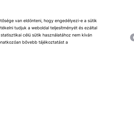
hetősége van eldönteni, hogy engedélyezi-e a sütik
ékelni tudjuk a weboldal teljesítményét és ezáltal
statisztikai célú sütik használatához nem kíván
Témáink
R
 vonatkozóan bővebb tájékoztatást a
Pénzügy
Hí
Tőzsde / Tőkepiac / Befektetés
R
Soft skill
Ok
Menedzsment / Vállalatvezetés
Be
IT / Digitalizáció
Szabályozás / Megfelelés
Hatósági képzések
Hitelezés / Kockázatkezelés
Ingatlanpiac
Fenntarthatóság