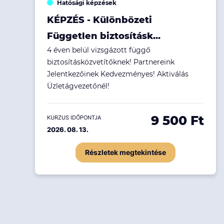
Hatósági képzések
Ingatlanpiac
KÉPZÉS - Különbözeti
Fenntarthatóság
Független biztosításk...
4 éven belül vizsgázott függő
biztosításközvetítőknek! Partnereink
Jelentkezőinek Kedvezményes! Aktiválás
Üzletágvezetőnél!
9 500 Ft
KURZUS IDŐPONTJA
2026. 08. 13.
Részletek megtekintése