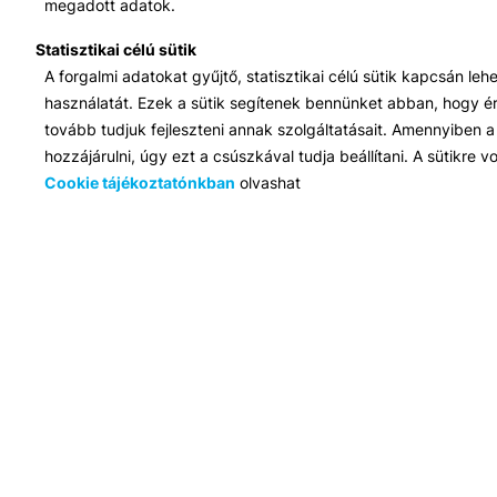
megadott adatok.
Statisztikai célú sütik
A forgalmi adatokat gyűjtő, statisztikai célú sütik kapcsán le
használatát. Ezek a sütik segítenek bennünket abban, hogy ért
tovább tudjuk fejleszteni annak szolgáltatásait. Amennyiben a 
hozzájárulni, úgy ezt a csúszkával tudja beállítani. A sütikre
Cookie tájékoztatónkban
olvashat
Iroda:
1117 Budapest, Infopark stny. 1. I épület, 3. emelet 317. iroda
Elérhetőség:
info@bib-edu.hu
Ügyfélszolgálat:
H-P 9:00 - 16:00
Nyilvántartási szám:
B/2020/001621
Felnőttképzési engedély száma:
E/2020/000263