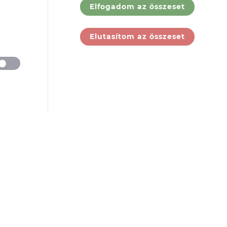
Elfogadom az összeset
Elutasítom az összeset
ólunk
Jogi
dokumentumok
rek
ólunk
GY.I.K.
tatóink
ÁSZF
jelentkezés
Adatkezelési
tájékoztató
Felhasználási
feltételek
Társaság adatai
Panaszbejelentés
Cookie Tájékoztató