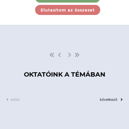
Ebben a kategóriában nincs
Elutasítom az összeset
elérhető kurzus!
OKTATÓINK A TÉMÁBAN
előző
következő