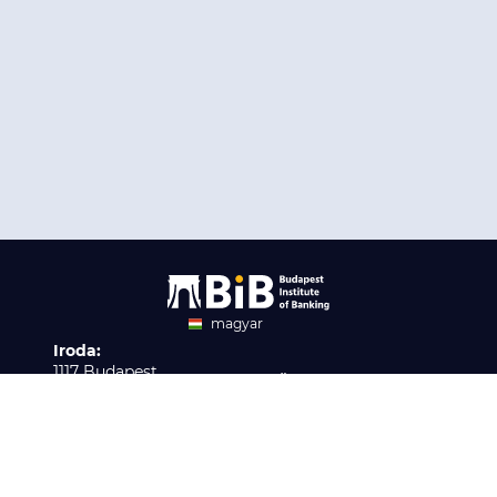
magyar
Iroda:
angol
1117 Budapest,
Ügyfélszolgálat:
Infopark stny. 1. I épület,
H-P 9:00 - 16:00
Nyilvántartási szám:
3. emelet 317. iroda
B/2020/001621
Elérhetőség:
info@bib-edu.hu