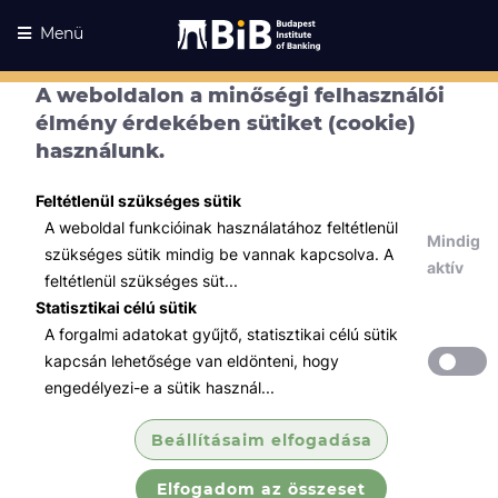
Menü
A weboldalon a minőségi felhasználói
élmény érdekében sütiket (cookie)
használunk.
Feltétlenül szükséges sütik
A weboldal funkcióinak használatához feltétlenül
Mindig
szükséges sütik mindig be vannak kapcsolva. A
aktív
feltétlenül szükséges süt...
Statisztikai célú sütik
A forgalmi adatokat gyűjtő, statisztikai célú sütik
Kurzusaink
Kurzusaink
kapcsán lehetősége van eldönteni, hogy
engedélyezi-e a sütik használ...
Minden témában
Beállításaim elfogadása
Összes
Elfogadom az összeset