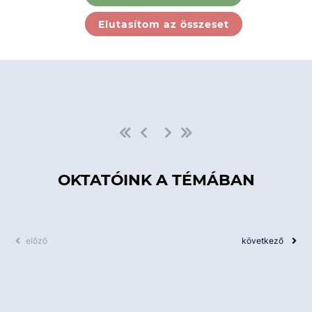
Ebben a kategóriában nincs
Elutasítom az összeset
elérhető kurzus!
OKTATÓINK A TÉMÁBAN
előző
következő