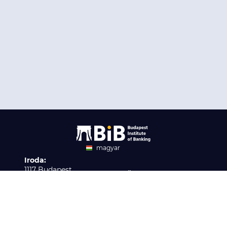
magyar
Iroda:
angol
1117 Budapest,
Ügyfélszolgálat:
Infopark stny. 1. I épület,
H-P 9:00 - 16:00
Nyilvántartási szám:
3. emelet 317. iroda
B/2020/001621
Elérhetőség:
info@bib-edu.hu