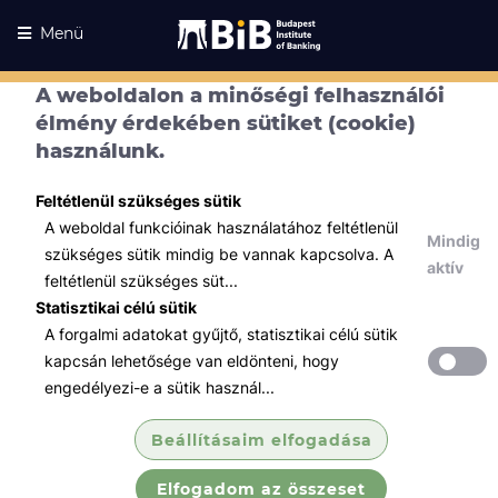
Menü
A weboldalon a minőségi felhasználói
élmény érdekében sütiket (cookie)
használunk.
Feltétlenül szükséges sütik
A weboldal funkcióinak használatához feltétlenül
Mindig
szükséges sütik mindig be vannak kapcsolva. A
aktív
feltétlenül szükséges süt...
Statisztikai célú sütik
A forgalmi adatokat gyűjtő, statisztikai célú sütik
Kurzusaink
Kurzusaink
kapcsán lehetősége van eldönteni, hogy
engedélyezi-e a sütik használ...
Minden témában
Beállításaim elfogadása
Összes
Elfogadom az összeset