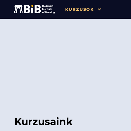
KURZUSOK
Összes
Pénzügy
Tőzsde / Tőkepiac / Befekteté
Soft skill
Menedzsment / Vállalatvezet
IT / Digitalizáció
Szabályozás / Megfelelés
Hatósági Képzések és Vizsgá
Kurzusaink
Hitelezés / Kockázatkezelés