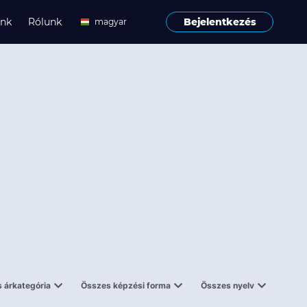
ink
Rólunk
Bejelentkezés
magyar
angol
 árkategória
Összes képzési forma
Összes nyelv
enes
Tantermi
angol