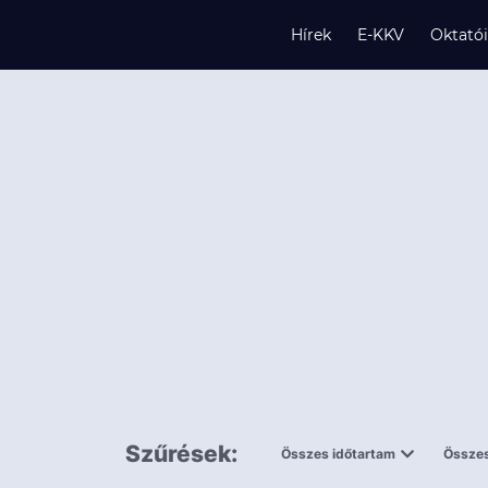
Hírek
E-KKV
Oktató
s
és
k
Szűrések:
Összes időtartam
Összes
0,5 napnál
ingy