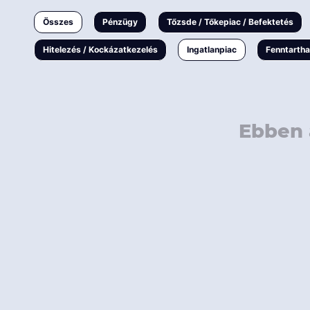
Ingatlanpiac
Összes
Pénzügy
Tőzsde / Tőkepiac / Befektetés
Fenntarthatóság
Hitelezés / Kockázatkezelés
Ingatlanpiac
Fenntarth
Ebben 