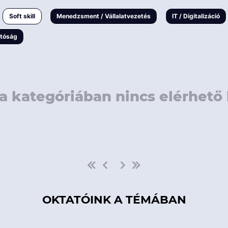
rövidebb
< 50 
Soft skill
Menedzsment / Vállalatvezetés
IT / Digitalizáció
1-3 napos
< 150
atóság
3 napnál
hosszabb
> 150
a kategóriában nincs elérhető 
OKTATÓINK A TÉMÁBAN