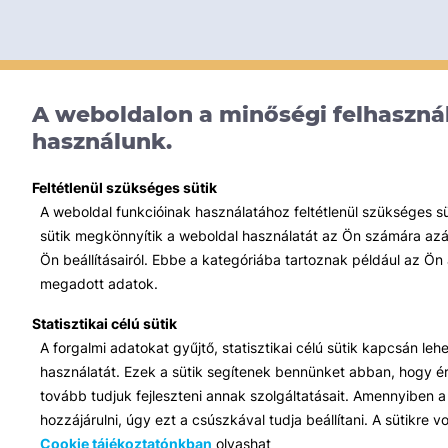
A weboldalon a minőségi felhasznál
használunk.
Feltétlenül szükséges sütik
A weboldal funkcióinak használatához feltétlenül szükséges s
sütik megkönnyítik a weboldal használatát az Ön számára azált
Ön beállításairól. Ebbe a kategóriába tartoznak például az Ön 
megadott adatok.
Statisztikai célú sütik
A forgalmi adatokat gyűjtő, statisztikai célú sütik kapcsán le
használatát. Ezek a sütik segítenek bennünket abban, hogy ért
tovább tudjuk fejleszteni annak szolgáltatásait. Amennyiben a 
hozzájárulni, úgy ezt a csúszkával tudja beállítani. A sütikre
Cookie tájékoztatónkban
olvashat