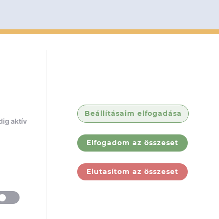
Beállításaim elfogadása
ig aktív
Elfogadom az összeset
Elutasítom az összeset
ólunk
Jogi