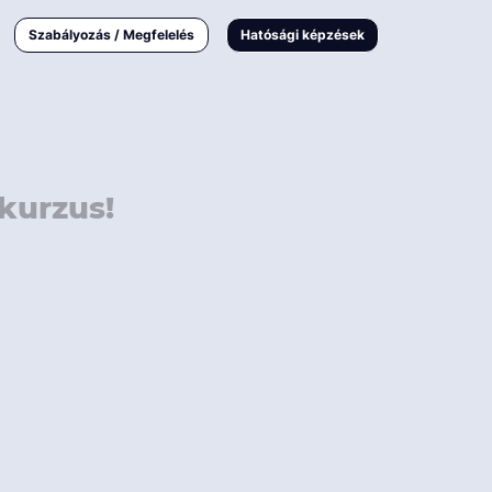
000 Ft
Online
magyar
Szabályozás / Megfelelés
Hatósági képzések
 000 Ft
Workshop
 000 Ft
E-learning
Vizsga / pótvizsga
kurzus!