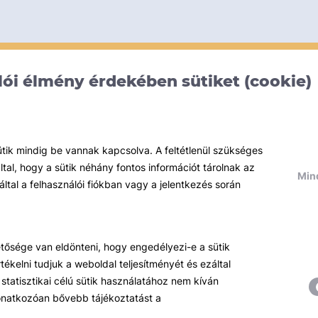
ói élmény érdekében sütiket (cookie)
ütik mindig be vannak kapcsolva. A feltétlenül szükséges
al, hogy a sütik néhány fontos információt tárolnak az
Mind
által a felhasználói fiókban vagy a jelentkezés során
hetősége van eldönteni, hogy engedélyezi-e a sütik
ékelni tudjuk a weboldal teljesítményét és ezáltal
statisztikai célú sütik használatához nem kíván
 vonatkozóan bővebb tájékoztatást a
Témáink
R