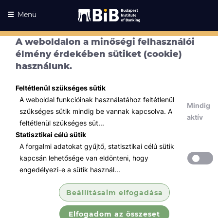
Menü
A weboldalon a minőségi felhasználói
élmény érdekében sütiket (cookie)
használunk.
Feltétlenül szükséges sütik
A weboldal funkcióinak használatához feltétlenül
Mindig
szükséges sütik mindig be vannak kapcsolva. A
aktív
feltétlenül szükséges süt...
Statisztikai célú sütik
A forgalmi adatokat gyűjtő, statisztikai célú sütik
Kurzusaink
Kurzusaink
kapcsán lehetősége van eldönteni, hogy
engedélyezi-e a sütik használ...
Minden témában
Beállításaim elfogadása
Összes
Elfogadom az összeset