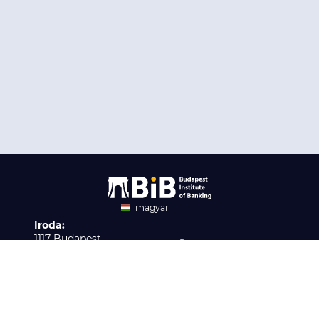
magyar
Iroda:
angol
1117 Budapest,
Ügyfélszolgálat:
Infopark stny. 1. I épület,
H-P 9:00 - 16:00
Nyilvántartási szám:
3. emelet 317. iroda
B/2020/001621
Elérhetőség:
info@bib-edu.hu