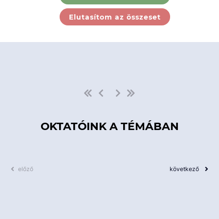
Ebben a kategóriában nincs
Elutasítom az összeset
elérhető kurzus!
OKTATÓINK A TÉMÁBAN
előző
következő