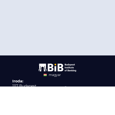
magyar
Iroda:
angol
1117 Budapest,
Ügyfélszolgálat:
Infopark stny. 1. I épület,
H-P 9:00 - 16:00
Nyilvántartási szám:
3. emelet 317. iroda
B/2020/001621
Elérhetőség:
info@bib-edu.hu