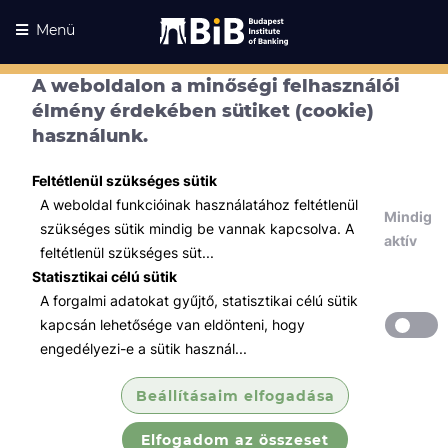
Menü
A weboldalon a minőségi felhasználói
élmény érdekében sütiket (cookie)
használunk.
Feltétlenül szükséges sütik
A weboldal funkcióinak használatához feltétlenül
Mindig
szükséges sütik mindig be vannak kapcsolva. A
aktív
feltétlenül szükséges süt...
Statisztikai célú sütik
A forgalmi adatokat gyűjtő, statisztikai célú sütik
Kurzusaink
Kurzusaink
kapcsán lehetősége van eldönteni, hogy
engedélyezi-e a sütik használ...
Minden témában
Beállításaim elfogadása
Összes
Elfogadom az összeset