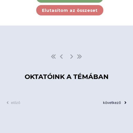
Ebben a kategóriában nincs
Elutasítom az összeset
elérhető kurzus!
OKTATÓINK A TÉMÁBAN
előző
következő