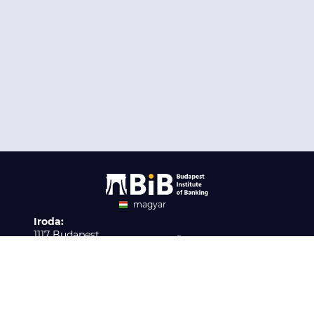
magyar
Iroda:
angol
1117 Budapest,
Ügyfélszolgálat:
Infopark stny. 1. I épület,
H-P 9:00 - 16:00
Nyilvántartási szám:
3. emelet 317. iroda
B/2020/001621
Elérhetőség:
info@bib-edu.hu