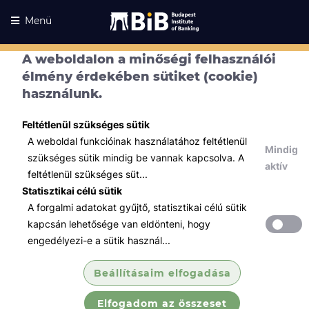
Menü
A weboldalon a minőségi felhasználói
élmény érdekében sütiket (cookie)
használunk.
Feltétlenül szükséges sütik
A weboldal funkcióinak használatához feltétlenül
Mindig
szükséges sütik mindig be vannak kapcsolva. A
aktív
feltétlenül szükséges süt...
Statisztikai célú sütik
A forgalmi adatokat gyűjtő, statisztikai célú sütik
Kurzusaink
Kurzusaink
kapcsán lehetősége van eldönteni, hogy
engedélyezi-e a sütik használ...
Minden témában
Beállításaim elfogadása
Összes
Elfogadom az összeset