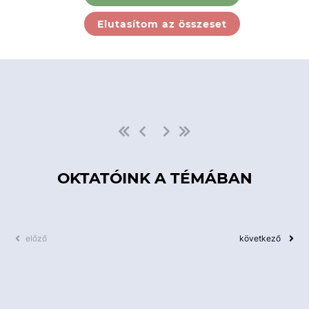
Ebben a kategóriában nincs
Elutasítom az összeset
elérhető kurzus!
OKTATÓINK A TÉMÁBAN
előző
következő