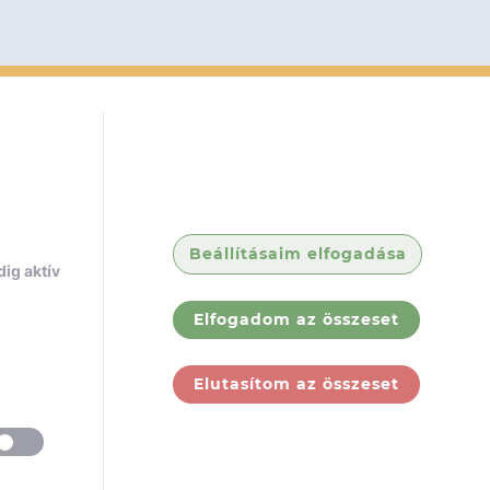
Beállításaim elfogadása
ig aktív
Elfogadom az összeset
Elutasítom az összeset
ólunk
Jogi