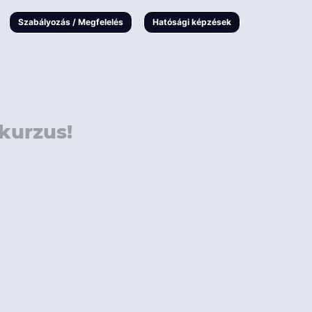
000 Ft
Online
magyar
Szabályozás / Megfelelés
Hatósági képzések
 000 Ft
Workshop
 000 Ft
E-learning
Vizsga / pótvizsga
kurzus!