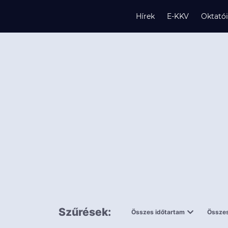
Hírek
E-KKV
Oktató
s
és
k
Szűrések:
Összes időtartam
Összes
0,5 napnál
ingy