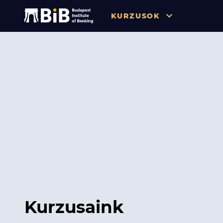
KURZUSOK
Összes
Pénzügy
Tőzsde / Tőkepiac / Befekteté
Soft skill
Menedzsment / Vállalatvezet
IT / Digitalizáció
Szabályozás / Megfelelés
Hatósági Képzések és Vizsgá
Kurzusaink
Hitelezés / Kockázatkezelés