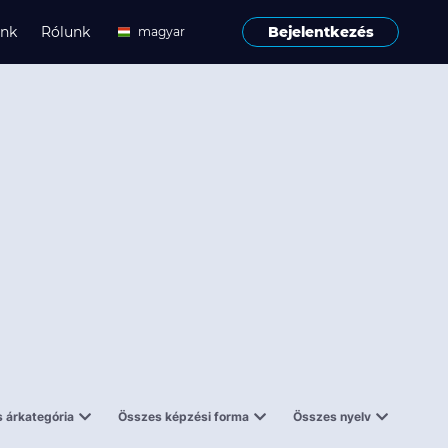
ink
Rólunk
Bejelentkezés
magyar
angol
 árkategória
Összes képzési forma
Összes nyelv
enes
Tantermi
angol