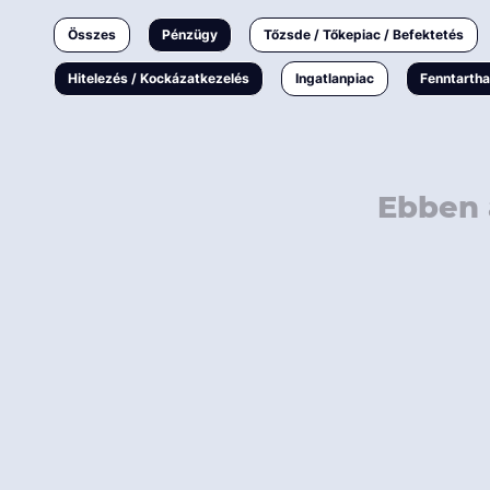
Ingatlanpiac
Összes
Pénzügy
Tőzsde / Tőkepiac / Befektetés
Fenntarthatóság
Hitelezés / Kockázatkezelés
Ingatlanpiac
Fenntarth
Ebben 