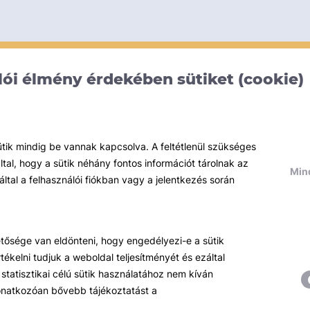
ói élmény érdekében sütiket (cookie)
ütik mindig be vannak kapcsolva. A feltétlenül szükséges
al, hogy a sütik néhány fontos információt tárolnak az
Mind
által a felhasználói fiókban vagy a jelentkezés során
hetősége van eldönteni, hogy engedélyezi-e a sütik
ékelni tudjuk a weboldal teljesítményét és ezáltal
statisztikai célú sütik használatához nem kíván
 vonatkozóan bővebb tájékoztatást a
Témáink
R