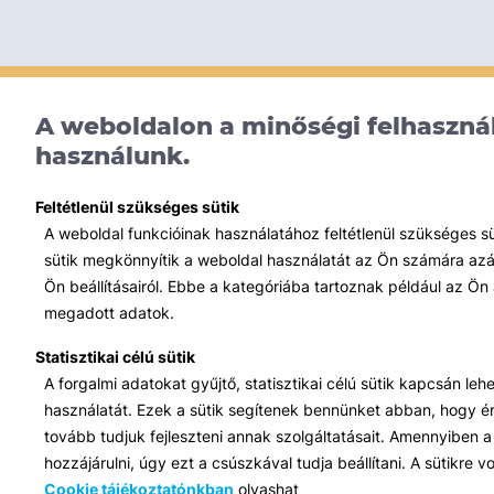
A weboldalon a minőségi felhasznál
használunk.
Feltétlenül szükséges sütik
A weboldal funkcióinak használatához feltétlenül szükséges s
sütik megkönnyítik a weboldal használatát az Ön számára azált
Ön beállításairól. Ebbe a kategóriába tartoznak például az Ön 
megadott adatok.
Statisztikai célú sütik
A forgalmi adatokat gyűjtő, statisztikai célú sütik kapcsán le
használatát. Ezek a sütik segítenek bennünket abban, hogy ért
tovább tudjuk fejleszteni annak szolgáltatásait. Amennyiben a 
hozzájárulni, úgy ezt a csúszkával tudja beállítani. A sütikre
Cookie tájékoztatónkban
olvashat