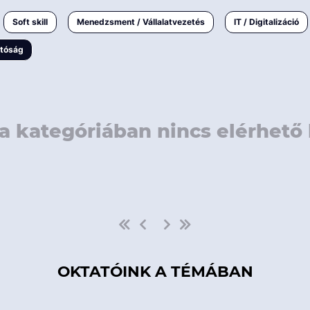
rövidebb
< 50 
Soft skill
Menedzsment / Vállalatvezetés
IT / Digitalizáció
1-3 napos
< 150
atóság
3 napnál
hosszabb
> 150
a kategóriában nincs elérhető 
OKTATÓINK A TÉMÁBAN