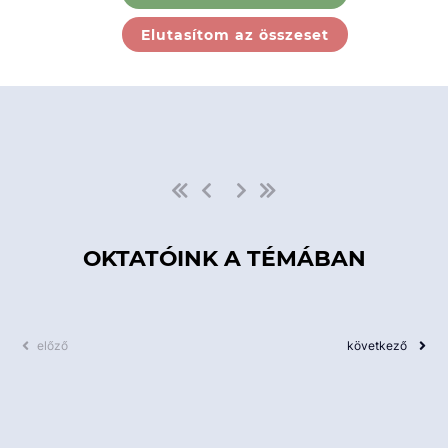
Ebben a kategóriában nincs
Elutasítom az összeset
elérhető kurzus!
OKTATÓINK A TÉMÁBAN
előző
következő