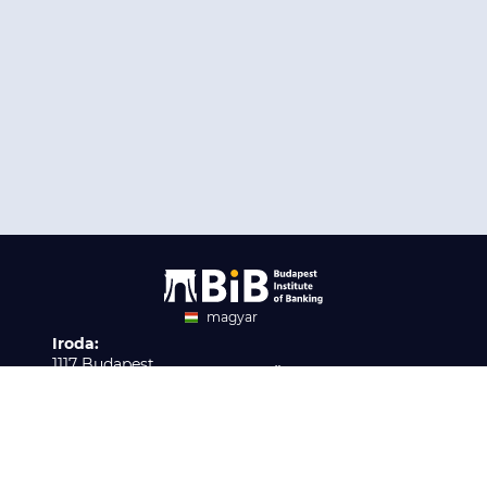
magyar
Iroda:
angol
1117 Budapest,
Ügyfélszolgálat:
Infopark stny. 1. I épület,
H-P 9:00 - 16:00
Nyilvántartási szám:
3. emelet 317. iroda
B/2020/001621
Elérhetőség:
info@bib-edu.hu