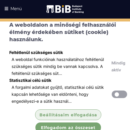
Menü
A weboldalon a minőségi felhasználói
élmény érdekében sütiket (cookie)
használunk.
Feltétlenül szükséges sütik
A weboldal funkcióinak használatához feltétlenül
Mindig
szükséges sütik mindig be vannak kapcsolva. A
aktív
feltétlenül szükséges süt...
Statisztikai célú sütik
A forgalmi adatokat gyűjtő, statisztikai célú sütik
Kurzusaink
Kurzusaink
kapcsán lehetősége van eldönteni, hogy
engedélyezi-e a sütik használ...
Minden témában
Beállításaim elfogadása
Összes
Elfogadom az összeset