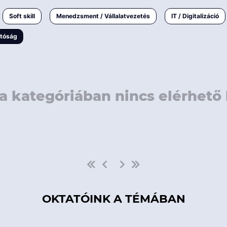
rövidebb
< 50 
Soft skill
Menedzsment / Vállalatvezetés
IT / Digitalizáció
1-3 napos
< 150
atóság
3 napnál
hosszabb
> 150
a kategóriában nincs elérhető 
OKTATÓINK A TÉMÁBAN