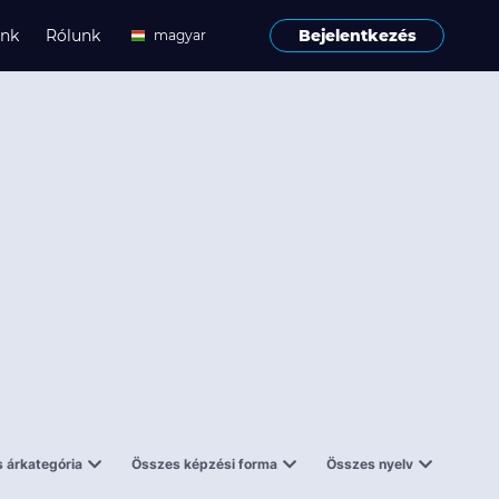
ink
Rólunk
Bejelentkezés
magyar
angol
 árkategória
Összes képzési forma
Összes nyelv
enes
Tantermi
angol