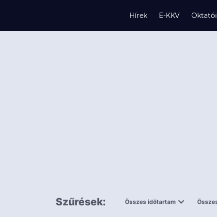
Hírek
E-KKV
Oktató
s
és
k
Szűrések:
Összes időtartam
Összes
0,5 napnál
ingy