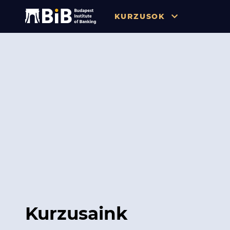
KURZUSOK
Összes
Pénzügy
Tőzsde / Tőkepiac / Befekteté
Soft skill
Menedzsment / Vállalatvezet
IT / Digitalizáció
Szabályozás / Megfelelés
Hatósági Képzések és Vizsgá
Kurzusaink
Hitelezés / Kockázatkezelés