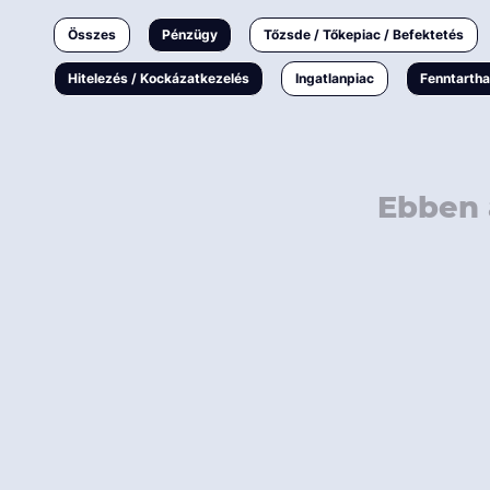
Ingatlanpiac
Összes
Pénzügy
Tőzsde / Tőkepiac / Befektetés
Fenntarthatóság
Hitelezés / Kockázatkezelés
Ingatlanpiac
Fenntarth
Ebben 