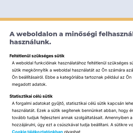
A weboldalon a minőségi felhasznál
használunk.
Feltétlenül szükséges sütik
A weboldal funkcióinak használatához feltétlenül szükséges s
sütik megkönnyítik a weboldal használatát az Ön számára azált
Ön beállításairól. Ebbe a kategóriába tartoznak például az Ön 
megadott adatok.
Statisztikai célú sütik
A forgalmi adatokat gyűjtő, statisztikai célú sütik kapcsán le
használatát. Ezek a sütik segítenek bennünket abban, hogy ért
tovább tudjuk fejleszteni annak szolgáltatásait. Amennyiben a 
hozzájárulni, úgy ezt a csúszkával tudja beállítani. A sütikre
Cookie tájékoztatónkban
olvashat