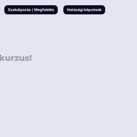
000 Ft
Online
magyar
Szabályozás / Megfelelés
Hatósági képzések
 000 Ft
Workshop
 000 Ft
E-learning
Vizsga / pótvizsga
kurzus!