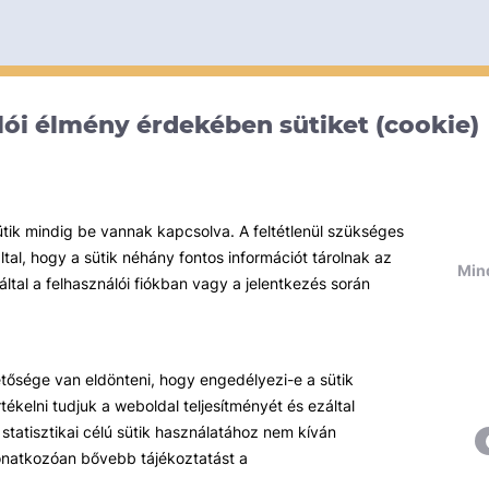
ói élmény érdekében sütiket (cookie)
ütik mindig be vannak kapcsolva. A feltétlenül szükséges
al, hogy a sütik néhány fontos információt tárolnak az
Mind
által a felhasználói fiókban vagy a jelentkezés során
hetősége van eldönteni, hogy engedélyezi-e a sütik
ékelni tudjuk a weboldal teljesítményét és ezáltal
statisztikai célú sütik használatához nem kíván
 vonatkozóan bővebb tájékoztatást a
Témáink
R