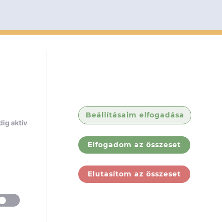
Beállításaim elfogadása
ig aktív
Elfogadom az összeset
Elutasítom az összeset
ólunk
Jogi