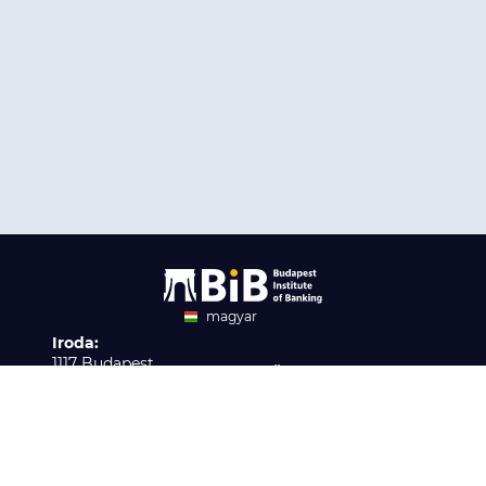
magyar
Iroda:
angol
1117 Budapest,
Ügyfélszolgálat:
Infopark stny. 1. I épület,
H-P 9:00 - 16:00
Nyilvántartási szám:
3. emelet 317. iroda
B/2020/001621
Elérhetőség:
info@bib-edu.hu