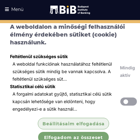
Menü
A weboldalon a minőségi felhasználói
élmény érdekében sütiket (cookie)
használunk.
Feltétlenül szükséges sütik
A weboldal funkcióinak használatához feltétlenül
Mindig
szükséges sütik mindig be vannak kapcsolva. A
aktív
feltétlenül szükséges süt...
Statisztikai célú sütik
A forgalmi adatokat gyűjtő, statisztikai célú sütik
Kurzusaink
Kurzusaink
kapcsán lehetősége van eldönteni, hogy
engedélyezi-e a sütik használ...
Minden témában
Beállításaim elfogadása
Összes
Elfogadom az összeset