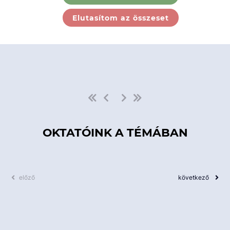
Ebben a kategóriában nincs
Elutasítom az összeset
elérhető kurzus!
OKTATÓINK A TÉMÁBAN
előző
következő