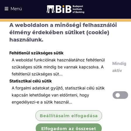
Menü
A weboldalon a minőségi felhasználói
élmény érdekében sütiket (cookie)
használunk.
Feltétlenül szükséges sütik
A weboldal funkcióinak használatához feltétlenül
Kurzusaink
Mindig
szükséges sütik mindig be vannak kapcsolva. A
Kurzusaink
aktív
feltétlenül szükséges süt...
Minden témában
Statisztikai célú sütik
A forgalmi adatokat gyűjtő, statisztikai célú sütik
Összes
kapcsán lehetősége van eldönteni, hogy
Hitelezés / Kockázatkezelés
engedélyezi-e a sütik használ...
Hitelkockázati modellek
Beállításaim elfogadása
Elfogadom az összeset
A kurzus célja, hogy a hallgatók betekintést