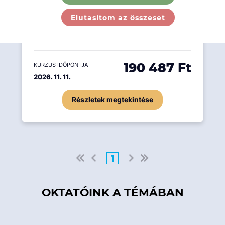
nyerjenek a hitelkockázatok modellezésébe,
Elutasítom az összeset
megismerkedjenek a kockázatkezelés
alapjaival, a hitelkockázatok természetével....
190 487 Ft
KURZUS IDŐPONTJA
2026. 11. 11.
Részletek megtekintése
1
OKTATÓINK A TÉMÁBAN