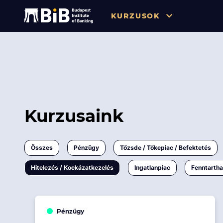
KURZUSOK
Összes
Pénzügy
Tőzsde / Tőkepiac / Befekteté
Soft skill
Kurzusaink
Menedzsment / Vállalatvezet
IT / Digitalizáció
Összes
Pénzügy
Tőzsde / Tőkepiac / Befektetés
Szabályozás / Megfelelés
Hitelezés / Kockázatkezelés
Ingatlanpiac
Fenntarth
Hatósági Képzések és Vizsgá
Hitelezés / Kockázatkezelés
Pénzügy