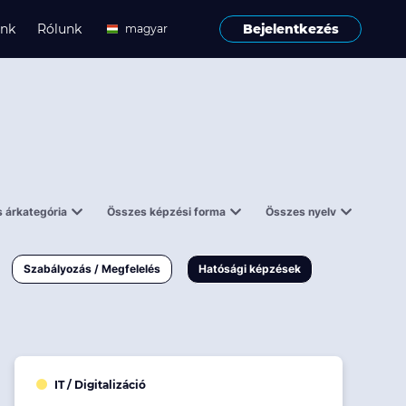
ink
Rólunk
Bejelentkezés
magyar
angol
 árkategória
Összes képzési forma
Összes nyelv
enes
Tantermi
angol
000 Ft
Online
magyar
Szabályozás / Megfelelés
Hatósági képzések
 000 Ft
Workshop
 000 Ft
E-learning
Vizsga / pótvizsga
IT / Digitalizáció