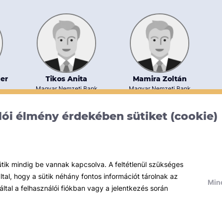
er
Tikos Anita
Mamira Zoltán
Magyar Nemzeti Bank
Magyar Nemzeti Bank
ft.
ói élmény érdekében sütiket (cookie)
ütik mindig be vannak kapcsolva. A feltétlenül szükséges
al, hogy a sütik néhány fontos információt tárolnak az
Mind
által a felhasználói fiókban vagy a jelentkezés során