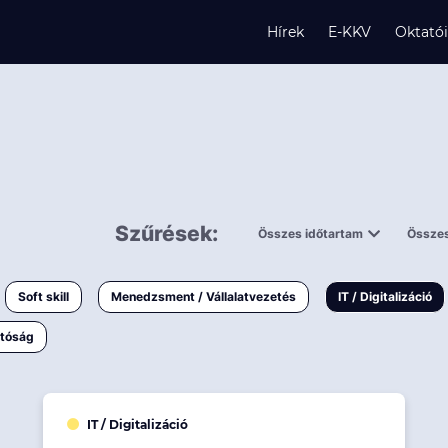
Hírek
E-KKV
Oktató
s
Szűrések:
Összes időtartam
Összes
és
0,5 napnál
ingy
rövidebb
< 50 
Soft skill
Menedzsment / Vállalatvezetés
IT / Digitalizáció
1-3 napos
< 150
atóság
3 napnál
hosszabb
> 150
k
IT / Digitalizáció