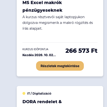
MS Excel makrók
Ingatlanpiac
pénzügyeseknek
Fenntarthatóság
A kurzus résztvevői saját laptopjukon
dolgozva megismerik a makró rögzítés és
írás alapjait.
266 573 Ft
KURZUS IDŐPONTJA
Kezdés 2026. 10. 02...
Részletek megtekintése
IT / Digitalizáció
DORA rendelet &