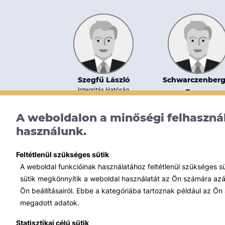
Szegfű László
Schwarczenberg
Integritás Hatóság
Ferenc
BitWise Informatikai K
A weboldalon a minőségi felhasznál
használunk.
Feltétlenül szükséges sütik
A weboldal funkcióinak használatához feltétlenül szükséges s
sütik megkönnyítik a weboldal használatát az Ön számára azált
Ön beállításairól. Ebbe a kategóriába tartoznak például az Ön 
megadott adatok.
Statisztikai célú sütik