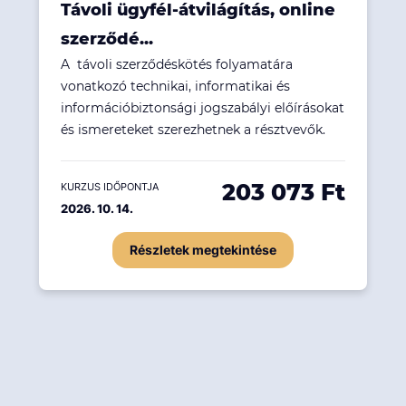
Távoli ügyfél-átvilágítás, online
szerződé...
A távoli szerződéskötés folyamatára
vonatkozó technikai, informatikai és
információbiztonsági jogszabályi előírásokat
és ismereteket szerezhetnek a résztvevők.
203 073 Ft
KURZUS IDŐPONTJA
2026. 10. 14.
Részletek megtekintése