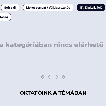
rövidebb
< 50 
Soft skill
Menedzsment / Vállalatvezetés
IT / Digitalizáció
1-3 napos
< 150
atóság
3 napnál
hosszabb
> 150
a kategóriában nincs elérhető 
OKTATÓINK A TÉMÁBAN