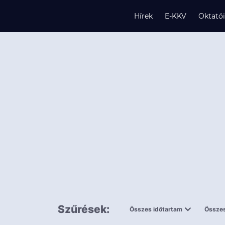
Hírek
E-KKV
Oktató
s
és
k
Szűrések:
Összes időtartam
Összes
0,5 napnál
ingy