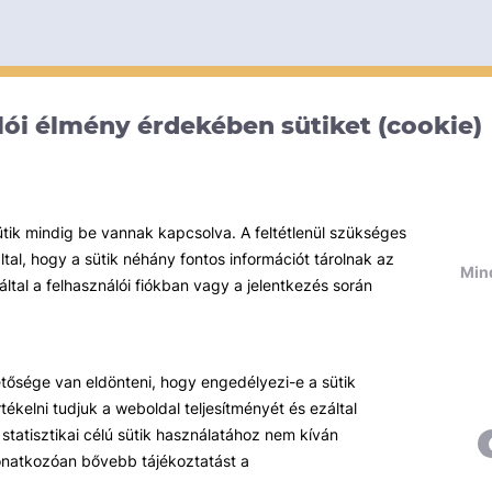
ói élmény érdekében sütiket (cookie)
ütik mindig be vannak kapcsolva. A feltétlenül szükséges
al, hogy a sütik néhány fontos információt tárolnak az
Mind
által a felhasználói fiókban vagy a jelentkezés során
hetősége van eldönteni, hogy engedélyezi-e a sütik
ékelni tudjuk a weboldal teljesítményét és ezáltal
statisztikai célú sütik használatához nem kíván
 vonatkozóan bővebb tájékoztatást a
Témáink
R