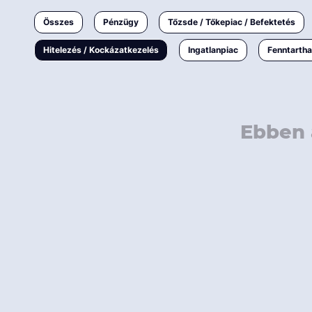
Ingatlanpiac
Összes
Pénzügy
Tőzsde / Tőkepiac / Befektetés
Fenntarthatóság
Hitelezés / Kockázatkezelés
Ingatlanpiac
Fenntarth
Ebben 