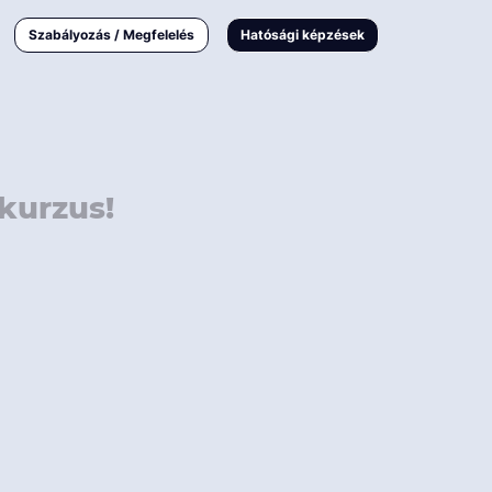
000 Ft
Online
magyar
Szabályozás / Megfelelés
Hatósági képzések
 000 Ft
Workshop
 000 Ft
E-learning
Vizsga / pótvizsga
kurzus!