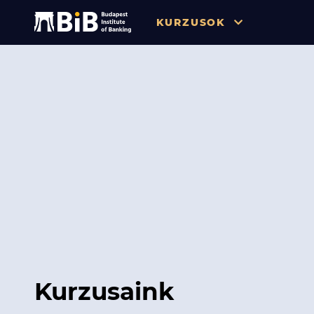
KURZUSOK
Összes
Pénzügy
Tőzsde / Tőkepiac / Befekteté
Soft skill
Menedzsment / Vállalatvezet
IT / Digitalizáció
Szabályozás / Megfelelés
Hatósági Képzések és Vizsgá
Kurzusaink
Hitelezés / Kockázatkezelés