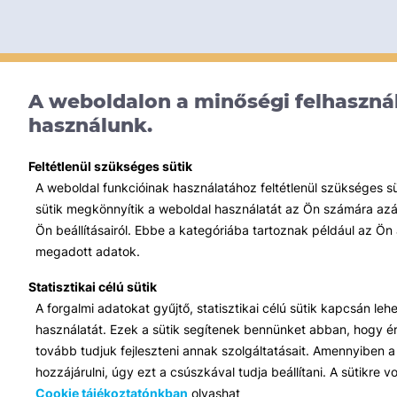
A weboldalon a minőségi felhasznál
használunk.
Feltétlenül szükséges sütik
A weboldal funkcióinak használatához feltétlenül szükséges s
sütik megkönnyítik a weboldal használatát az Ön számára azált
Ön beállításairól. Ebbe a kategóriába tartoznak például az Ön 
megadott adatok.
Statisztikai célú sütik
A forgalmi adatokat gyűjtő, statisztikai célú sütik kapcsán le
használatát. Ezek a sütik segítenek bennünket abban, hogy ért
tovább tudjuk fejleszteni annak szolgáltatásait. Amennyiben a 
hozzájárulni, úgy ezt a csúszkával tudja beállítani. A sütikre
Cookie tájékoztatónkban
olvashat