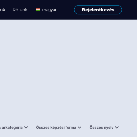
ink
Rólunk
Bejelentkezés
magyar
angol
 árkategória
Összes képzési forma
Összes nyelv
enes
Tantermi
angol