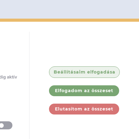
Beállításaim elfogadása
ig aktív
Elfogadom az összeset
Elutasítom az összeset
ólunk
Jogi