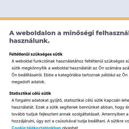
A weboldalon a minőségi felhasznál
használunk.
Feltétlenül szükséges sütik
A weboldal funkcióinak használatához feltétlenül szükséges s
sütik megkönnyítik a weboldal használatát az Ön számára azált
Ön beállításairól. Ebbe a kategóriába tartoznak például az Ön 
megadott adatok.
Statisztikai célú sütik
A forgalmi adatokat gyűjtő, statisztikai célú sütik kapcsán le
használatát. Ezek a sütik segítenek bennünket abban, hogy ért
tovább tudjuk fejleszteni annak szolgáltatásait. Amennyiben a 
hozzájárulni, úgy ezt a csúszkával tudja beállítani. A sütikre
Cookie tájékoztatónkban
olvashat