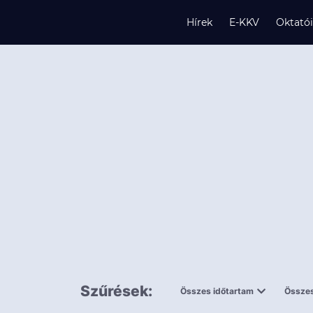
Hírek
E-KKV
Oktató
s
és
k
Szűrések:
Összes időtartam
Összes
0,5 napnál
ingy