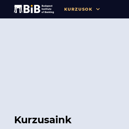
KURZUSOK
Összes
Pénzügy
Tőzsde / Tőkepiac / Befekteté
Soft skill
Menedzsment / Vállalatvezet
IT / Digitalizáció
Szabályozás / Megfelelés
Hatósági Képzések és Vizsgá
Kurzusaink
Hitelezés / Kockázatkezelés