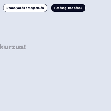
000 Ft
Online
magyar
Szabályozás / Megfelelés
Hatósági képzések
 000 Ft
Workshop
 000 Ft
E-learning
Vizsga / pótvizsga
kurzus!