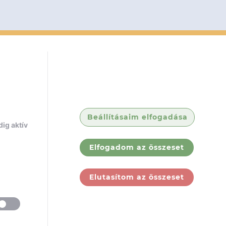
Beállításaim elfogadása
ig aktív
Elfogadom az összeset
Elutasítom az összeset
ólunk
Jogi