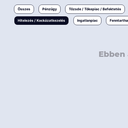
Ingatlanpiac
Összes
Pénzügy
Tőzsde / Tőkepiac / Befektetés
Fenntarthatóság
Hitelezés / Kockázatkezelés
Ingatlanpiac
Fenntarth
Ebben 