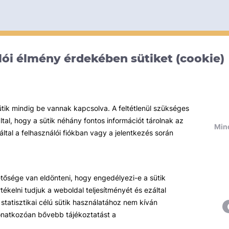
ói élmény érdekében sütiket (cookie)
ütik mindig be vannak kapcsolva. A feltétlenül szükséges
al, hogy a sütik néhány fontos információt tárolnak az
Mind
által a felhasználói fiókban vagy a jelentkezés során
hetősége van eldönteni, hogy engedélyezi-e a sütik
ékelni tudjuk a weboldal teljesítményét és ezáltal
statisztikai célú sütik használatához nem kíván
 vonatkozóan bővebb tájékoztatást a
Témáink
R