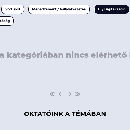
rövidebb
< 50 
Soft skill
Menedzsment / Vállalatvezetés
IT / Digitalizáció
1-3 napos
< 150
atóság
3 napnál
hosszabb
> 150
a kategóriában nincs elérhető 
OKTATÓINK A TÉMÁBAN