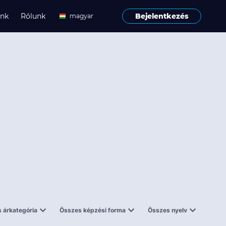
ink
Rólunk
Bejelentkezés
magyar
angol
 árkategória
Összes képzési forma
Összes nyelv
enes
Tantermi
angol