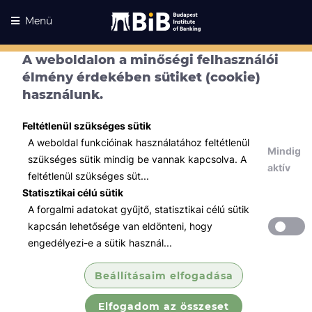
Menü
A weboldalon a minőségi felhasználói
élmény érdekében sütiket (cookie)
használunk.
Feltétlenül szükséges sütik
A weboldal funkcióinak használatához feltétlenül
Mindig
szükséges sütik mindig be vannak kapcsolva. A
aktív
feltétlenül szükséges süt...
Statisztikai célú sütik
A forgalmi adatokat gyűjtő, statisztikai célú sütik
Kurzusaink
Kurzusaink
kapcsán lehetősége van eldönteni, hogy
engedélyezi-e a sütik használ...
Minden témában
Beállításaim elfogadása
Összes
Elfogadom az összeset