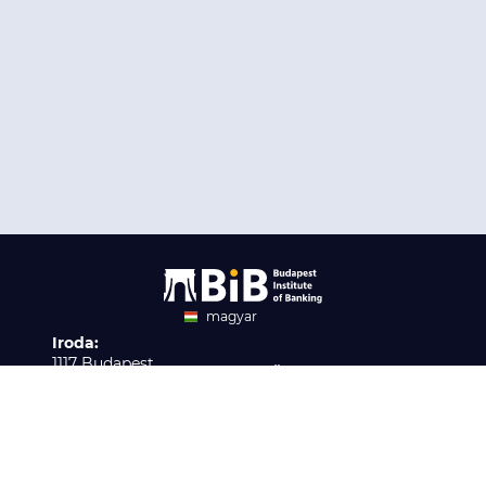
magyar
Iroda:
angol
1117 Budapest,
Ügyfélszolgálat:
Infopark stny. 1. I épület,
H-P 9:00 - 16:00
Nyilvántartási szám:
3. emelet 317. iroda
B/2020/001621
Elérhetőség:
info@bib-edu.hu