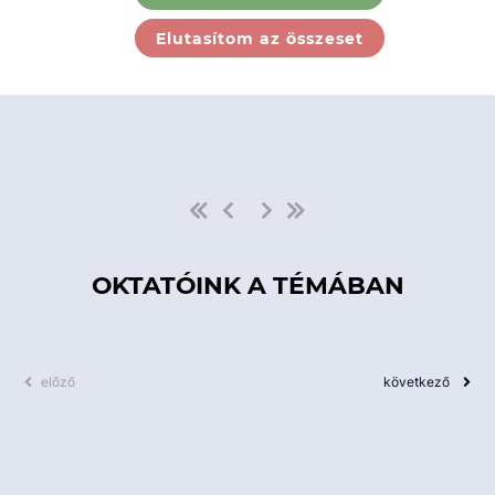
Ebben a kategóriában nincs
Elutasítom az összeset
elérhető kurzus!
OKTATÓINK A TÉMÁBAN
előző
következő