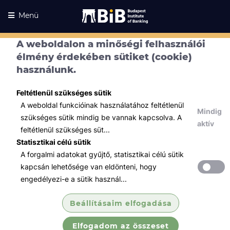
Menü
A weboldalon a minőségi felhasználói
élmény érdekében sütiket (cookie)
használunk.
Feltétlenül szükséges sütik
A weboldal funkcióinak használatához feltétlenül
Mindig
szükséges sütik mindig be vannak kapcsolva. A
aktív
feltétlenül szükséges süt...
Statisztikai célú sütik
A forgalmi adatokat gyűjtő, statisztikai célú sütik
Kurzusaink
Kurzusaink
kapcsán lehetősége van eldönteni, hogy
engedélyezi-e a sütik használ...
Minden témában
Beállításaim elfogadása
Összes
Elfogadom az összeset