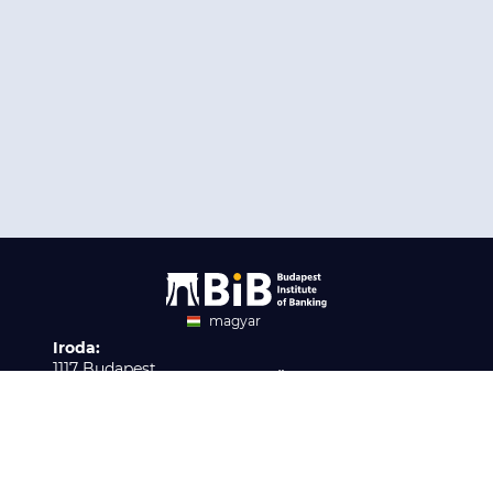
magyar
Iroda:
angol
1117 Budapest,
Ügyfélszolgálat:
Infopark stny. 1. I épület,
H-P 9:00 - 16:00
Nyilvántartási szám:
3. emelet 317. iroda
B/2020/001621
Elérhetőség:
info@bib-edu.hu