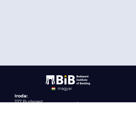
magyar
Iroda:
angol
1117 Budapest,
Ügyfélszolgálat:
Infopark stny. 1. I épület,
H-P 9:00 - 16:00
Nyilvántartási szám:
3. emelet 317. iroda
B/2020/001621
Elérhetőség:
info@bib-edu.hu