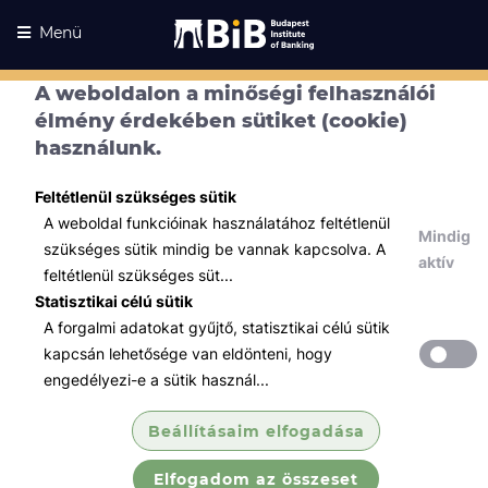
Menü
A weboldalon a minőségi felhasználói
élmény érdekében sütiket (cookie)
használunk.
Feltétlenül szükséges sütik
A weboldal funkcióinak használatához feltétlenül
Mindig
szükséges sütik mindig be vannak kapcsolva. A
aktív
feltétlenül szükséges süt...
Statisztikai célú sütik
A forgalmi adatokat gyűjtő, statisztikai célú sütik
Kurzusaink
Kurzusaink
kapcsán lehetősége van eldönteni, hogy
engedélyezi-e a sütik használ...
Minden témában
Beállításaim elfogadása
Összes
Elfogadom az összeset