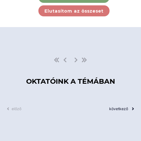
Ebben a kategóriában nincs
Elutasítom az összeset
elérhető kurzus!
OKTATÓINK A TÉMÁBAN
előző
következő