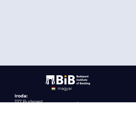
magyar
Iroda:
angol
1117 Budapest,
Ügyfélszolgálat:
Infopark stny. 1. I épület,
H-P 9:00 - 16:00
Nyilvántartási szám:
3. emelet 317. iroda
B/2020/001621
Elérhetőség:
info@bib-edu.hu