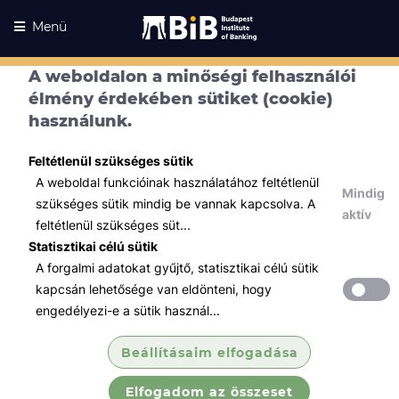
Menü
A weboldalon a minőségi felhasználói
élmény érdekében sütiket (cookie)
használunk.
Feltétlenül szükséges sütik
A weboldal funkcióinak használatához feltétlenül
Mindig
szükséges sütik mindig be vannak kapcsolva. A
aktív
feltétlenül szükséges süt...
Statisztikai célú sütik
A forgalmi adatokat gyűjtő, statisztikai célú sütik
Kurzusaink
Kurzusaink
kapcsán lehetősége van eldönteni, hogy
engedélyezi-e a sütik használ...
Minden témában
Beállításaim elfogadása
Összes
Elfogadom az összeset