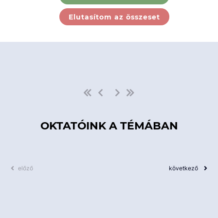
Ebben a kategóriában nincs
Elutasítom az összeset
elérhető kurzus!
OKTATÓINK A TÉMÁBAN
előző
következő