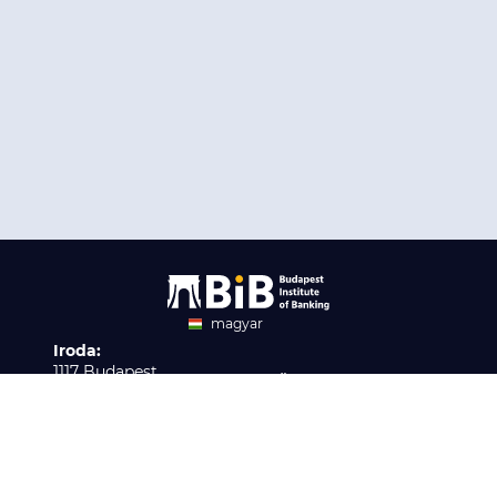
magyar
Iroda:
angol
1117 Budapest,
Ügyfélszolgálat:
Infopark stny. 1. I épület,
H-P 9:00 - 16:00
Nyilvántartási szám:
3. emelet 317. iroda
B/2020/001621
Elérhetőség:
info@bib-edu.hu