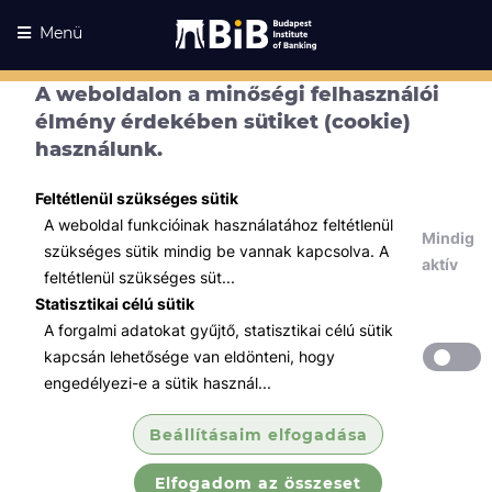
Menü
A weboldalon a minőségi felhasználói
élmény érdekében sütiket (cookie)
használunk.
Feltétlenül szükséges sütik
A weboldal funkcióinak használatához feltétlenül
Mindig
szükséges sütik mindig be vannak kapcsolva. A
aktív
feltétlenül szükséges süt...
Statisztikai célú sütik
A forgalmi adatokat gyűjtő, statisztikai célú sütik
Kurzusaink
Kurzusaink
kapcsán lehetősége van eldönteni, hogy
engedélyezi-e a sütik használ...
Minden témában
Beállításaim elfogadása
Összes
Elfogadom az összeset