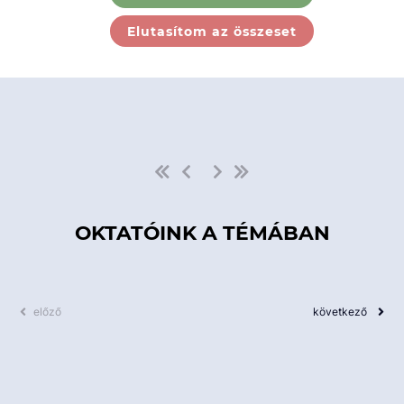
Ebben a kategóriában nincs
Elutasítom az összeset
elérhető kurzus!
OKTATÓINK A TÉMÁBAN
előző
következő