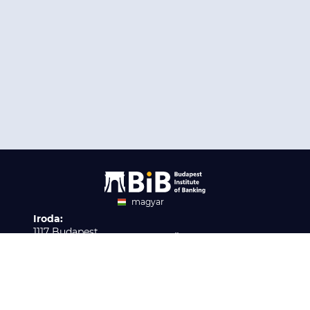
magyar
Iroda:
angol
1117 Budapest,
Ügyfélszolgálat:
Infopark stny. 1. I épület,
H-P 9:00 - 16:00
Nyilvántartási szám:
3. emelet 317. iroda
B/2020/001621
Elérhetőség:
info@bib-edu.hu