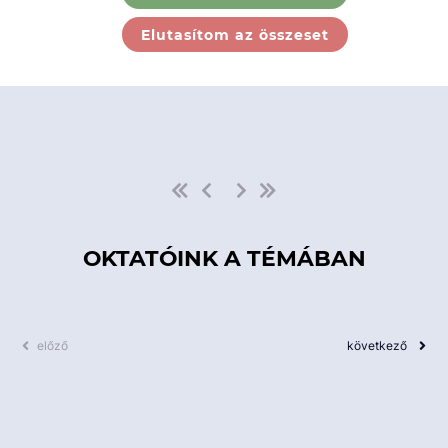
Ebben a kategóriában nincs
Elutasítom az összeset
elérhető kurzus!
OKTATÓINK A TÉMÁBAN
előző
következő