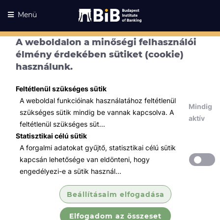
Menü
A weboldalon a minőségi felhasználói
élmény érdekében sütiket (cookie)
használunk.
Feltétlenül szükséges sütik
A weboldal funkcióinak használatához feltétlenül
Mindig
szükséges sütik mindig be vannak kapcsolva. A
aktív
feltétlenül szükséges süt...
Statisztikai célú sütik
A forgalmi adatokat gyűjtő, statisztikai célú sütik
Kurzusaink
Kurzusaink
kapcsán lehetősége van eldönteni, hogy
engedélyezi-e a sütik használ...
Minden témában
Beállításaim elfogadása
Összes
Elfogadom az összeset