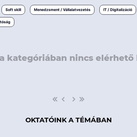
rövidebb
< 50 
Soft skill
Menedzsment / Vállalatvezetés
IT / Digitalizáció
1-3 napos
< 150
atóság
3 napnál
hosszabb
> 150
a kategóriában nincs elérhető 
OKTATÓINK A TÉMÁBAN