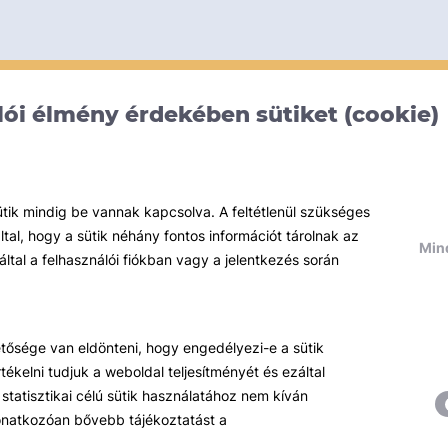
ói élmény érdekében sütiket (cookie)
ütik mindig be vannak kapcsolva. A feltétlenül szükséges
al, hogy a sütik néhány fontos információt tárolnak az
Mind
által a felhasználói fiókban vagy a jelentkezés során
hetősége van eldönteni, hogy engedélyezi-e a sütik
ékelni tudjuk a weboldal teljesítményét és ezáltal
statisztikai célú sütik használatához nem kíván
 vonatkozóan bővebb tájékoztatást a
Témáink
R