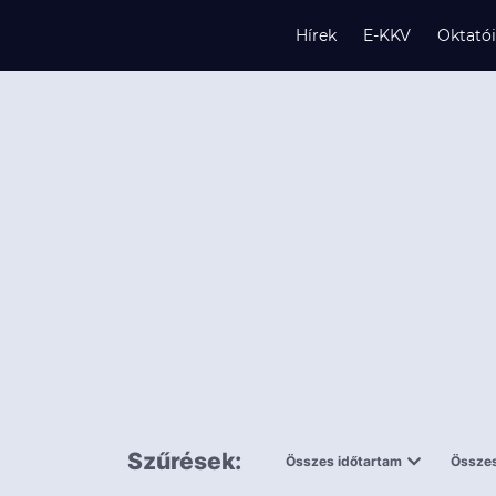
Hírek
E-KKV
Oktató
s
és
k
Szűrések:
Összes időtartam
Összes
0,5 napnál
ingy