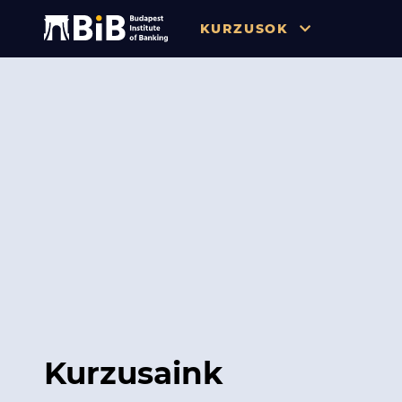
KURZUSOK
Összes
Pénzügy
Tőzsde / Tőkepiac / Befekteté
Soft skill
Menedzsment / Vállalatvezet
IT / Digitalizáció
Szabályozás / Megfelelés
Hatósági Képzések és Vizsgá
Kurzusaink
Hitelezés / Kockázatkezelés