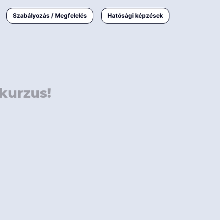
000 Ft
Online
magyar
Szabályozás / Megfelelés
Hatósági képzések
 000 Ft
Workshop
 000 Ft
E-learning
Vizsga / pótvizsga
kurzus!