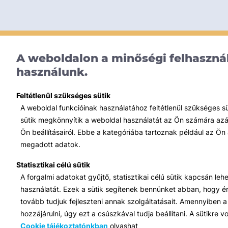
A weboldalon a minőségi felhasznál
használunk.
Feltétlenül szükséges sütik
A weboldal funkcióinak használatához feltétlenül szükséges s
sütik megkönnyítik a weboldal használatát az Ön számára azált
Ön beállításairól. Ebbe a kategóriába tartoznak például az Ön 
megadott adatok.
Statisztikai célú sütik
A forgalmi adatokat gyűjtő, statisztikai célú sütik kapcsán le
használatát. Ezek a sütik segítenek bennünket abban, hogy ért
tovább tudjuk fejleszteni annak szolgáltatásait. Amennyiben a 
hozzájárulni, úgy ezt a csúszkával tudja beállítani. A sütikre
Cookie tájékoztatónkban
olvashat