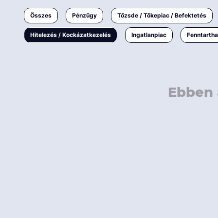
Ingatlanpiac
Összes
Pénzügy
Tőzsde / Tőkepiac / Befektetés
Fenntarthatóság
Hitelezés / Kockázatkezelés
Ingatlanpiac
Fenntarth
Ebben 