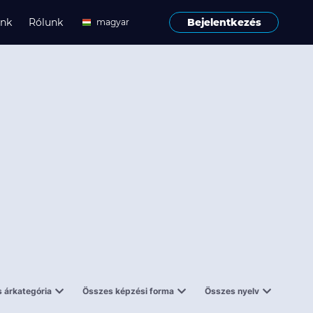
ink
Rólunk
Bejelentkezés
magyar
angol
 árkategória
Összes képzési forma
Összes nyelv
enes
Tantermi
angol