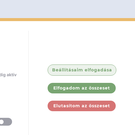
Beállításaim elfogadása
ig aktív
Elfogadom az összeset
Elutasítom az összeset
ólunk
Jogi