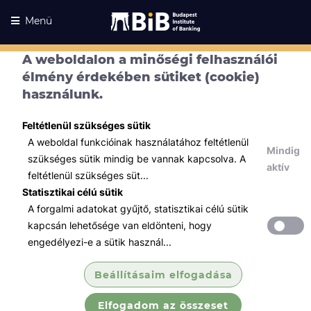
Menü
A weboldalon a minőségi felhasználói
élmény érdekében sütiket (cookie)
használunk.
Feltétlenül szükséges sütik
A weboldal funkcióinak használatához feltétlenül
Mindig
szükséges sütik mindig be vannak kapcsolva. A
aktív
feltétlenül szükséges süt...
Statisztikai célú sütik
A forgalmi adatokat gyűjtő, statisztikai célú sütik
Kurzusaink
Kurzusaink
kapcsán lehetősége van eldönteni, hogy
engedélyezi-e a sütik használ...
Minden témában
Beállításaim elfogadása
Összes
Elfogadom az összeset