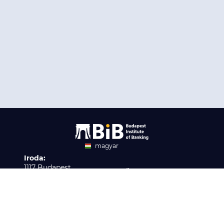
magyar
Iroda:
angol
1117 Budapest,
Ügyfélszolgálat:
Infopark stny. 1. I épület,
H-P 9:00 - 16:00
Nyilvántartási szám:
3. emelet 317. iroda
B/2020/001621
Elérhetőség:
info@bib-edu.hu