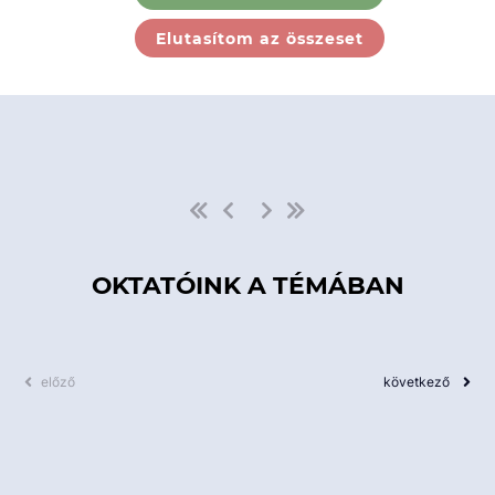
Ebben a kategóriában nincs
Elutasítom az összeset
elérhető kurzus!
OKTATÓINK A TÉMÁBAN
előző
következő