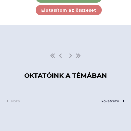
Ebben a kategóriában nincs
Elutasítom az összeset
elérhető kurzus!
OKTATÓINK A TÉMÁBAN
előző
következő