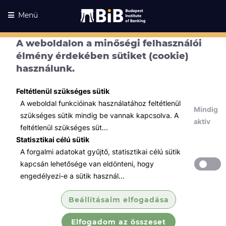
Menü
A weboldalon a minőségi felhasználói
élmény érdekében sütiket (cookie)
használunk.
Feltétlenül szükséges sütik
A weboldal funkcióinak használatához feltétlenül
Mindig
szükséges sütik mindig be vannak kapcsolva. A
aktív
feltétlenül szükséges süt...
Statisztikai célú sütik
A forgalmi adatokat gyűjtő, statisztikai célú sütik
Kurzusaink
Kurzusaink
kapcsán lehetősége van eldönteni, hogy
engedélyezi-e a sütik használ...
Minden témában
Beállításaim elfogadása
Összes
Elfogadom az összeset