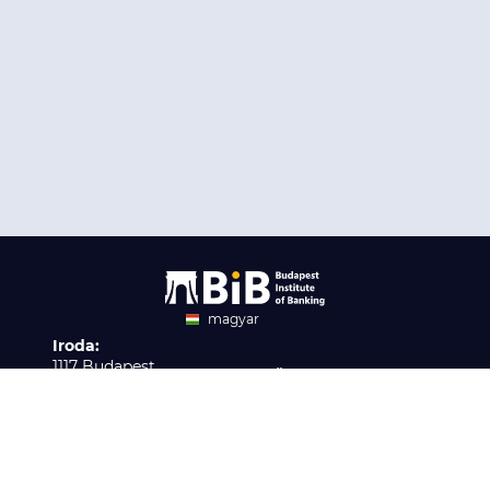
magyar
Iroda:
angol
1117 Budapest,
Ügyfélszolgálat:
Infopark stny. 1. I épület,
H-P 9:00 - 16:00
Nyilvántartási szám:
3. emelet 317. iroda
B/2020/001621
Elérhetőség:
info@bib-edu.hu