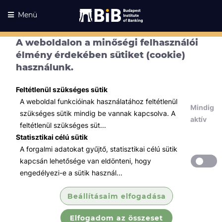
Menü
A weboldalon a minőségi felhasználói
élmény érdekében sütiket (cookie)
használunk.
Feltétlenül szükséges sütik
A weboldal funkcióinak használatához feltétlenül
Mindig
szükséges sütik mindig be vannak kapcsolva. A
aktív
feltétlenül szükséges süt...
Statisztikai célú sütik
A forgalmi adatokat gyűjtő, statisztikai célú sütik
Kurzusaink
Kurzusaink
kapcsán lehetősége van eldönteni, hogy
engedélyezi-e a sütik használ...
Minden témában
Beállításaim elfogadása
Összes
Elfogadom az összeset