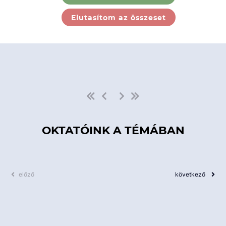
Ebben a kategóriában nincs
Elutasítom az összeset
elérhető kurzus!
OKTATÓINK A TÉMÁBAN
előző
következő