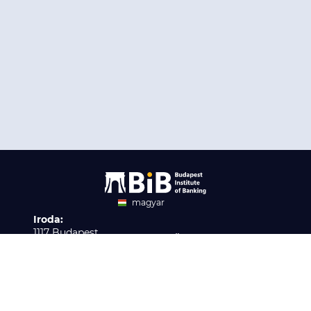
magyar
Iroda:
angol
1117 Budapest,
Ügyfélszolgálat:
Infopark stny. 1. I épület,
H-P 9:00 - 16:00
Nyilvántartási szám:
3. emelet 317. iroda
B/2020/001621
Elérhetőség:
info@bib-edu.hu