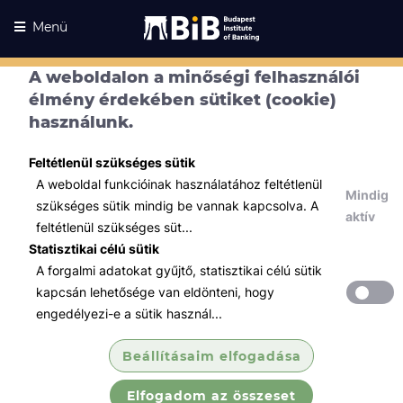
Menü
A weboldalon a minőségi felhasználói
élmény érdekében sütiket (cookie)
használunk.
Feltétlenül szükséges sütik
A weboldal funkcióinak használatához feltétlenül
Mindig
szükséges sütik mindig be vannak kapcsolva. A
aktív
feltétlenül szükséges süt...
Statisztikai célú sütik
A forgalmi adatokat gyűjtő, statisztikai célú sütik
Kurzusaink
Kurzusaink
kapcsán lehetősége van eldönteni, hogy
engedélyezi-e a sütik használ...
Minden témában
Beállításaim elfogadása
Összes
Elfogadom az összeset