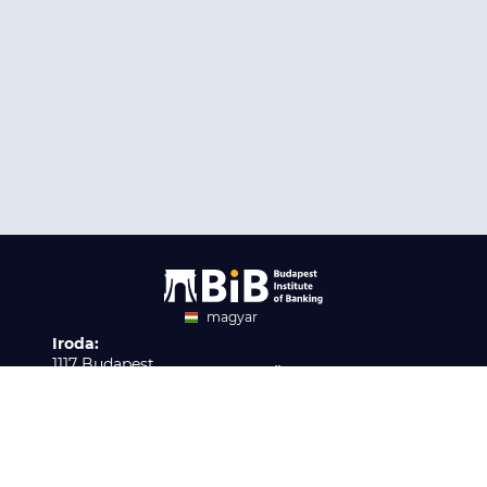
magyar
Iroda:
angol
1117 Budapest,
Ügyfélszolgálat:
Infopark stny. 1. I épület,
H-P 9:00 - 16:00
Nyilvántartási szám:
3. emelet 317. iroda
B/2020/001621
Elérhetőség:
info@bib-edu.hu