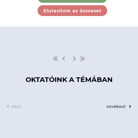
Ebben a kategóriában nincs
Elutasítom az összeset
elérhető kurzus!
OKTATÓINK A TÉMÁBAN
előző
következő