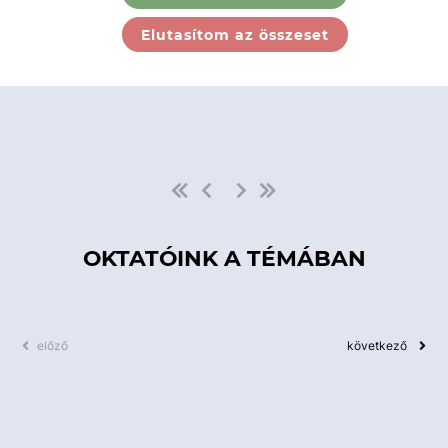
Ebben a kategóriában nincs
Elutasítom az összeset
elérhető kurzus!
OKTATÓINK A TÉMÁBAN
előző
következő