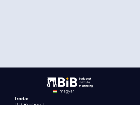
magyar
Iroda:
angol
1117 Budapest,
Ügyfélszolgálat:
Infopark stny. 1. I épület,
H-P 9:00 - 16:00
Nyilvántartási szám:
3. emelet 317. iroda
B/2020/001621
Elérhetőség:
info@bib-edu.hu