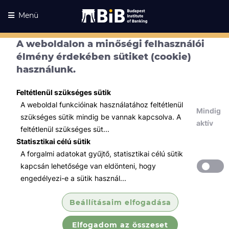
Menü
A weboldalon a minőségi felhasználói
élmény érdekében sütiket (cookie)
használunk.
Feltétlenül szükséges sütik
A weboldal funkcióinak használatához feltétlenül
Mindig
szükséges sütik mindig be vannak kapcsolva. A
aktív
feltétlenül szükséges süt...
Statisztikai célú sütik
A forgalmi adatokat gyűjtő, statisztikai célú sütik
Kurzusaink
Kurzusaink
kapcsán lehetősége van eldönteni, hogy
engedélyezi-e a sütik használ...
Minden témában
Beállításaim elfogadása
Összes
Elfogadom az összeset