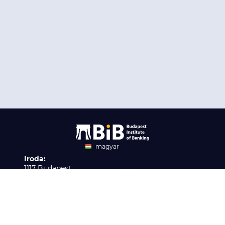
magyar
Iroda:
angol
1117 Budapest,
Ügyfélszolgálat:
Infopark stny. 1. I épület,
H-P 9:00 - 16:00
Nyilvántartási szám:
3. emelet 317. iroda
B/2020/001621
Elérhetőség:
info@bib-edu.hu