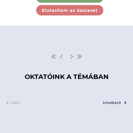
Ebben a kategóriában nincs
Elutasítom az összeset
elérhető kurzus!
OKTATÓINK A TÉMÁBAN
előző
következő