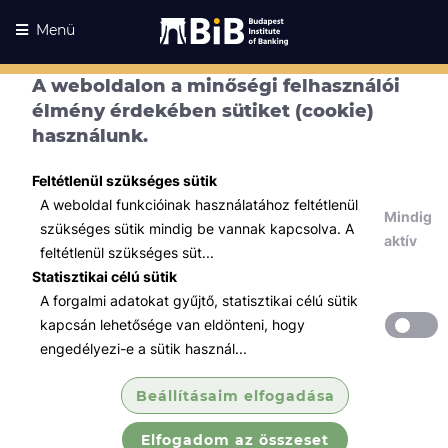
Menü
A weboldalon a minőségi felhasználói
élmény érdekében sütiket (cookie)
használunk.
Feltétlenül szükséges sütik
A weboldal funkcióinak használatához feltétlenül
Mindig
szükséges sütik mindig be vannak kapcsolva. A
aktív
feltétlenül szükséges süt...
Statisztikai célú sütik
A forgalmi adatokat gyűjtő, statisztikai célú sütik
Kurzusaink
Kurzusaink
kapcsán lehetősége van eldönteni, hogy
engedélyezi-e a sütik használ...
Minden témában
Beállításaim elfogadása
Összes
Elfogadom az összeset