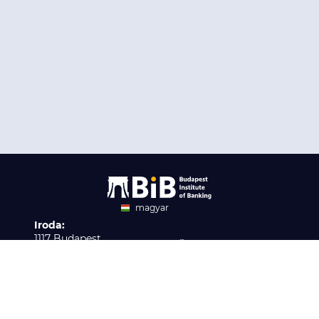
magyar
Iroda:
angol
1117 Budapest,
Ügyfélszolgálat:
Infopark stny. 1. I épület,
H-P 9:00 - 16:00
Nyilvántartási szám:
3. emelet 317. iroda
B/2020/001621
Elérhetőség:
info@bib-edu.hu