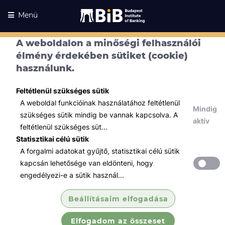
Menü
A weboldalon a minőségi felhasználói
élmény érdekében sütiket (cookie)
használunk.
Feltétlenül szükséges sütik
A weboldal funkcióinak használatához feltétlenül
Mindig
szükséges sütik mindig be vannak kapcsolva. A
aktív
feltétlenül szükséges süt...
Statisztikai célú sütik
A forgalmi adatokat gyűjtő, statisztikai célú sütik
Kurzusaink
Kurzusaink
kapcsán lehetősége van eldönteni, hogy
engedélyezi-e a sütik használ...
Minden témában
Beállításaim elfogadása
Összes
Elfogadom az összeset