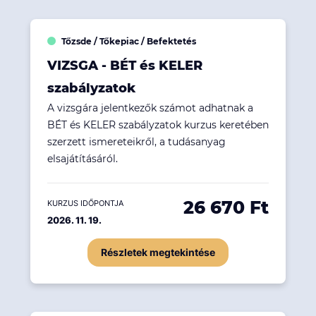
Tőzsde / Tőkepiac / Befektetés
VIZSGA - BÉT és KELER
szabályzatok
A vizsgára jelentkezők számot adhatnak a
BÉT és KELER szabályzatok kurzus keretében
szerzett ismereteikről, a tudásanyag
elsajátításáról.
26 670 Ft
KURZUS IDŐPONTJA
2026. 11. 19.
Részletek megtekintése