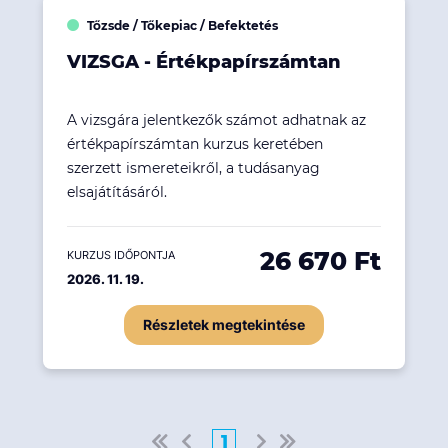
Tőzsde / Tőkepiac / Befektetés
VIZSGA - Értékpapírszámtan
A vizsgára jelentkezők számot adhatnak az
értékpapírszámtan kurzus keretében
szerzett ismereteikről, a tudásanyag
elsajátításáról.
26 670 Ft
KURZUS IDŐPONTJA
2026. 11. 19.
Részletek megtekintése
1