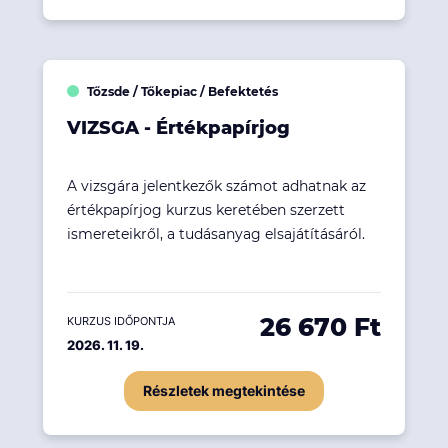
Tőzsde / Tőkepiac / Befektetés
VIZSGA - Értékpapírjog
A vizsgára jelentkezők számot adhatnak az
értékpapírjog kurzus keretében szerzett
ismereteikről, a tudásanyag elsajátításáról.
26 670 Ft
KURZUS IDŐPONTJA
2026. 11. 19.
Részletek megtekintése