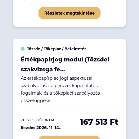
Részletek megtekintése
Tőzsde / Tőkepiac / Befektetés
Értékpapírjog modul (Tőzsdei
szakvizsga fe...
Az értékpapírpiac jogi aspektusai,
szabályozása; a pénzzel kapcsolatos
fogalmak, és a tőkepiaci szabályozás
összefüggései.
167 513 Ft
KURZUS IDŐPONTJA
Kezdés 2026. 11. 14...