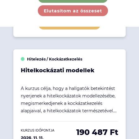
145 923 Ft
KURZUS IDŐPONTJA
Kezdés 2026. 09. 26...
Elutasítom az összeset
Részletek megtekintése
Hitelezés / Kockázatkezelés
Hitelkockázati modellek
A kurzus célja, hogy a hallgatók betekintést
nyerjenek a hitelkockázatok modellezésébe,
megismerkedjenek a kockázatkezelés
alapjaival, a hitelkockázatok természetével....
190 487 Ft
KURZUS IDŐPONTJA
2026. 11. 11.