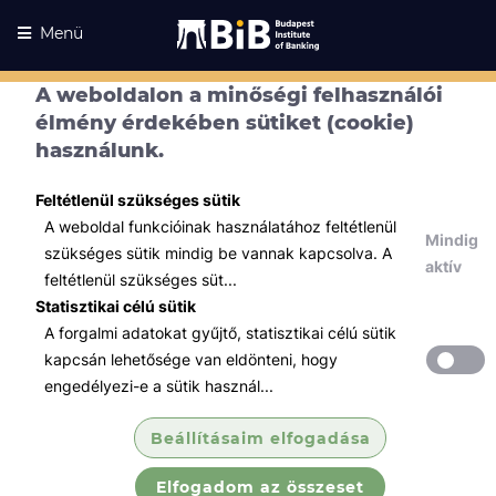
Menü
A weboldalon a minőségi felhasználói
Kurzusaink
élmény érdekében sütiket (cookie)
Kurzusaink
használunk.
Minden témában
Feltétlenül szükséges sütik
Összes
A weboldal funkcióinak használatához feltétlenül
Mindig
Tőzsde / Tőkepiac / Befektetés
szükséges sütik mindig be vannak kapcsolva. A
aktív
feltétlenül szükséges süt...
Közgazdaságtan modul (Tőzsdei
Statisztikai célú sütik
szakvizsga f...
A forgalmi adatokat gyűjtő, statisztikai célú sütik
Értékpapírok működésének közgazdasági
kapcsán lehetősége van eldönteni, hogy
háttere, állampapírpiac működése, vállalati
engedélyezi-e a sütik használ...
értékpapírok piaca, vállalatok pénzügyi
elemzésének alapjai.
Beállításaim elfogadása
Elfogadom az összeset