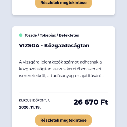
Részletek megtekintése
Tőzsde / Tőkepiac / Befektetés
VIZSGA - Közgazdaságtan
A vizsgára jelentkezők számot adhatnak a
közgazdaságtan kurzus keretében szerzett
ismereteikről, a tudásanyag elsajátításáról.
26 670 Ft
KURZUS IDŐPONTJA
2026. 11. 19.
Részletek megtekintése