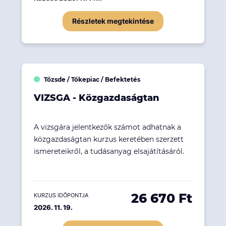
Részletek megtekintése
Tőzsde / Tőkepiac / Befektetés
VIZSGA - Közgazdaságtan
A vizsgára jelentkezők számot adhatnak a
közgazdaságtan kurzus keretében szerzett
ismereteikről, a tudásanyag elsajátításáról.
26 670 Ft
KURZUS IDŐPONTJA
2026. 11. 19.