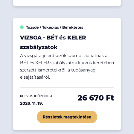
Tőzsde / Tőkepiac / Befektetés
VIZSGA - BÉT és KELER
szabályzatok
A vizsgára jelentkezők számot adhatnak a
BÉT és KELER szabályzatok kurzus keretében
szerzett ismereteikről, a tudásanyag
elsajátításáról.
26 670 Ft
KURZUS IDŐPONTJA
2026. 11. 19.
Részletek megtekintése