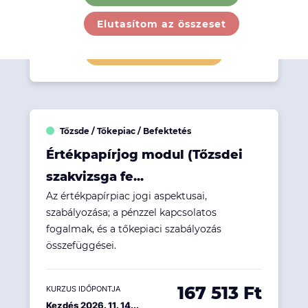
145 923 Ft
KURZUS IDŐPONTJA
Kezdés 2026. 09. 26...
Elutasítom az összeset
Részletek megtekintése
Tőzsde / Tőkepiac / Befektetés
Értékpapírjog modul (Tőzsdei
szakvizsga fe...
Az értékpapírpiac jogi aspektusai,
szabályozása; a pénzzel kapcsolatos
fogalmak, és a tőkepiaci szabályozás
összefüggései.
167 513 Ft
KURZUS IDŐPONTJA
Kezdés 2026. 11. 14...