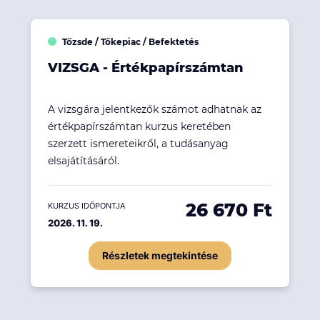
Tőzsde / Tőkepiac / Befektetés
VIZSGA - Értékpapírszámtan
A vizsgára jelentkezők számot adhatnak az
értékpapírszámtan kurzus keretében
szerzett ismereteikről, a tudásanyag
elsajátításáról.
26 670 Ft
KURZUS IDŐPONTJA
2026. 11. 19.
Részletek megtekintése