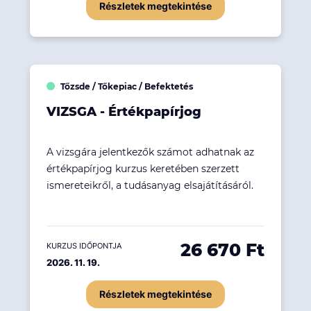
Részletek megtekintése
Tőzsde / Tőkepiac / Befektetés
VIZSGA - Értékpapírjog
A vizsgára jelentkezők számot adhatnak az
értékpapírjog kurzus keretében szerzett
ismereteikről, a tudásanyag elsajátításáról.
26 670 Ft
KURZUS IDŐPONTJA
2026. 11. 19.
Részletek megtekintése