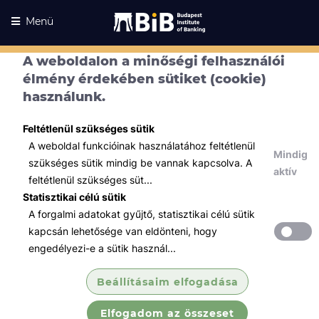
Menü
A weboldalon a minőségi felhasználói
Kurzusaink
élmény érdekében sütiket (cookie)
Kurzusaink
használunk.
Minden témában
Feltétlenül szükséges sütik
Összes
A weboldal funkcióinak használatához feltétlenül
Mindig
Tőzsde / Tőkepiac / Befektetés
szükséges sütik mindig be vannak kapcsolva. A
aktív
feltétlenül szükséges süt...
Közgazdaságtan modul (Tőzsdei
Statisztikai célú sütik
szakvizsga f...
A forgalmi adatokat gyűjtő, statisztikai célú sütik
Értékpapírok működésének közgazdasági
kapcsán lehetősége van eldönteni, hogy
háttere, állampapírpiac működése, vállalati
engedélyezi-e a sütik használ...
értékpapírok piaca, vállalatok pénzügyi
elemzésének alapjai.
Beállításaim elfogadása
Elfogadom az összeset