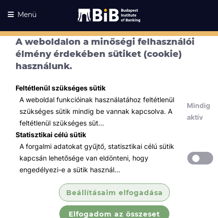
Menü
A weboldalon a minőségi felhasználói
élmény érdekében sütiket (cookie)
használunk.
Feltétlenül szükséges sütik
A weboldal funkcióinak használatához feltétlenül
Kurzusaink
Mindig
szükséges sütik mindig be vannak kapcsolva. A
Kurzusaink
aktív
feltétlenül szükséges süt...
Minden témában
Statisztikai célú sütik
A forgalmi adatokat gyűjtő, statisztikai célú sütik
Összes
kapcsán lehetősége van eldönteni, hogy
Tőzsde / Tőkepiac / Befektetés
engedélyezi-e a sütik használ...
Tőzsdei szakvizsga felkészítő
Beállításaim elfogadása
tanfolyam (B...
Elfogadom az összeset
Megismertetjük 4 képzési részen keresztül