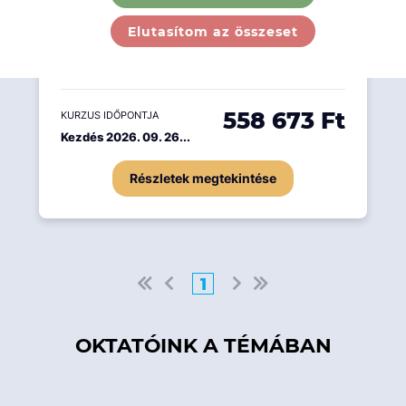
az értékpapírpiaccal kapcsolatos
Elutasítom az összeset
legfontosabb fogalmakat, szabályokat,
összefüggéseket és folyamatokat.
558 673 Ft
KURZUS IDŐPONTJA
Kezdés 2026. 09. 26...
Részletek megtekintése
1
OKTATÓINK A TÉMÁBAN