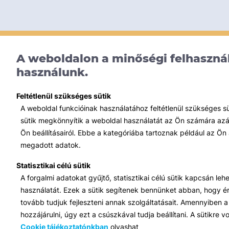
A weboldalon a minőségi felhasznál
használunk.
Feltétlenül szükséges sütik
A weboldal funkcióinak használatához feltétlenül szükséges s
sütik megkönnyítik a weboldal használatát az Ön számára azált
Ön beállításairól. Ebbe a kategóriába tartoznak például az Ön 
megadott adatok.
Statisztikai célú sütik
A forgalmi adatokat gyűjtő, statisztikai célú sütik kapcsán le
használatát. Ezek a sütik segítenek bennünket abban, hogy ért
tovább tudjuk fejleszteni annak szolgáltatásait. Amennyiben a 
hozzájárulni, úgy ezt a csúszkával tudja beállítani. A sütikre
Cookie tájékoztatónkban
olvashat