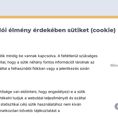
ói élmény érdekében sütiket (cookie)
ütik mindig be vannak kapcsolva. A feltétlenül szükséges
al, hogy a sütik néhány fontos információt tárolnak az
Mind
által a felhasználói fiókban vagy a jelentkezés során
hetősége van eldönteni, hogy engedélyezi-e a sütik
ékelni tudjuk a weboldal teljesítményét és ezáltal
statisztikai célú sütik használatához nem kíván
 vonatkozóan bővebb tájékoztatást a
Témáink
R