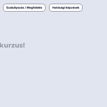
000 Ft
Online
magyar
Szabályozás / Megfelelés
Hatósági képzések
 000 Ft
Workshop
 000 Ft
E-learning
Vizsga / pótvizsga
kurzus!