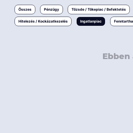
Ingatlanpiac
Összes
Pénzügy
Tőzsde / Tőkepiac / Befektetés
Fenntarthatóság
Hitelezés / Kockázatkezelés
Ingatlanpiac
Fenntarth
Ebben 