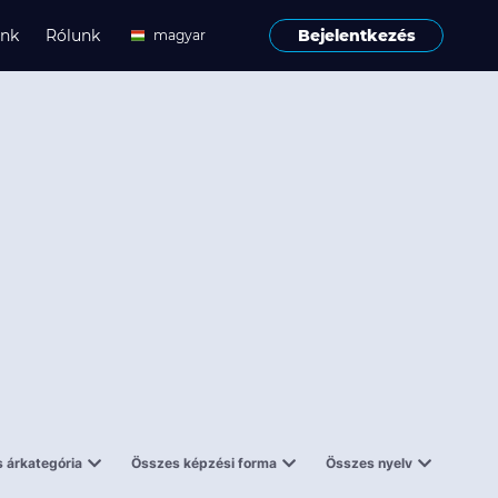
ink
Rólunk
Bejelentkezés
magyar
angol
 árkategória
Összes képzési forma
Összes nyelv
enes
Tantermi
angol