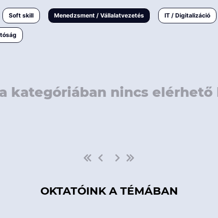
rövidebb
< 50 
Soft skill
Menedzsment / Vállalatvezetés
IT / Digitalizáció
1-3 napos
< 150
atóság
3 napnál
hosszabb
> 150
a kategóriában nincs elérhető 
OKTATÓINK A TÉMÁBAN