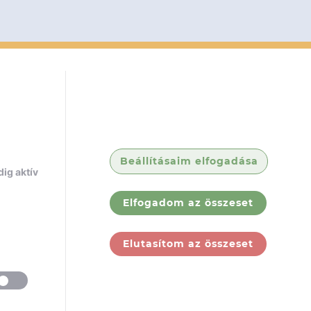
Beállításaim elfogadása
ig aktív
Elfogadom az összeset
Elutasítom az összeset
ólunk
Jogi