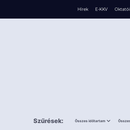
Hírek
E-KKV
Oktató
s
és
k
Szűrések:
Összes időtartam
Összes
0,5 napnál
ingy