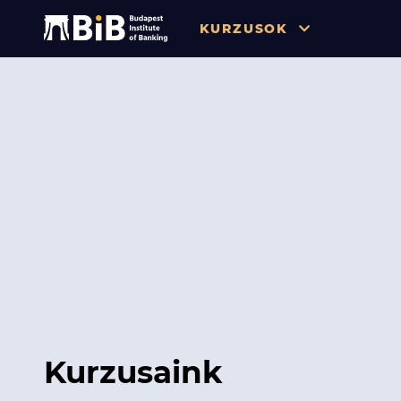
KURZUSOK
Összes
Pénzügy
Tőzsde / Tőkepiac / Befekteté
Soft skill
Menedzsment / Vállalatvezet
IT / Digitalizáció
Szabályozás / Megfelelés
Hatósági Képzések és Vizsgá
Kurzusaink
Hitelezés / Kockázatkezelés