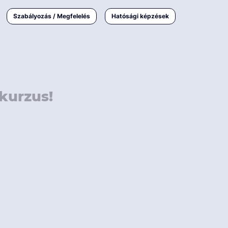
000 Ft
Online
magyar
Szabályozás / Megfelelés
Hatósági képzések
 000 Ft
Workshop
 000 Ft
E-learning
Vizsga / pótvizsga
kurzus!