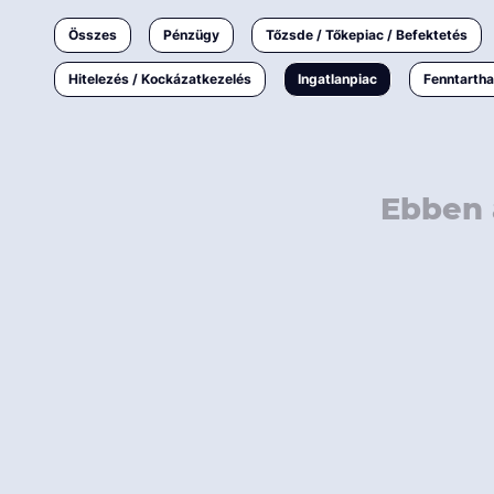
Ingatlanpiac
Összes
Pénzügy
Tőzsde / Tőkepiac / Befektetés
Fenntarthatóság
Hitelezés / Kockázatkezelés
Ingatlanpiac
Fenntarth
Ebben 