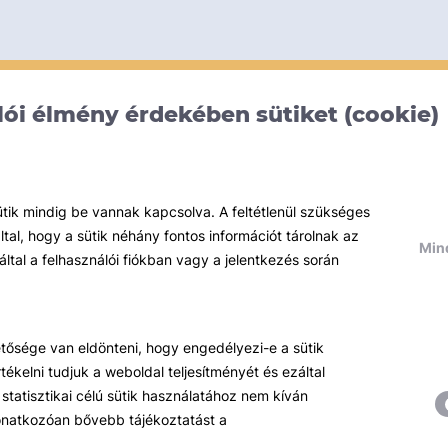
ói élmény érdekében sütiket (cookie)
ütik mindig be vannak kapcsolva. A feltétlenül szükséges
al, hogy a sütik néhány fontos információt tárolnak az
Mind
által a felhasználói fiókban vagy a jelentkezés során
hetősége van eldönteni, hogy engedélyezi-e a sütik
ékelni tudjuk a weboldal teljesítményét és ezáltal
statisztikai célú sütik használatához nem kíván
 vonatkozóan bővebb tájékoztatást a
Témáink
R