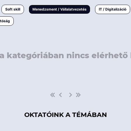
rövidebb
< 50 
Soft skill
Menedzsment / Vállalatvezetés
IT / Digitalizáció
1-3 napos
< 150
atóság
3 napnál
hosszabb
> 150
a kategóriában nincs elérhető 
OKTATÓINK A TÉMÁBAN