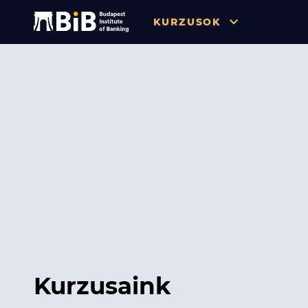
KURZUSOK
Összes
Pénzügy
Tőzsde / Tőkepiac / Befekteté
Soft skill
Menedzsment / Vállalatvezet
IT / Digitalizáció
Szabályozás / Megfelelés
Hatósági Képzések és Vizsgá
Kurzusaink
Hitelezés / Kockázatkezelés