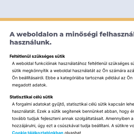
A weboldalon a minőségi felhasznál
használunk.
Feltétlenül szükséges sütik
A weboldal funkcióinak használatához feltétlenül szükséges s
sütik megkönnyítik a weboldal használatát az Ön számára azált
Ön beállításairól. Ebbe a kategóriába tartoznak például az Ön 
megadott adatok.
Statisztikai célú sütik
A forgalmi adatokat gyűjtő, statisztikai célú sütik kapcsán le
használatát. Ezek a sütik segítenek bennünket abban, hogy ért
tovább tudjuk fejleszteni annak szolgáltatásait. Amennyiben a 
hozzájárulni, úgy ezt a csúszkával tudja beállítani. A sütikre
Cookie tájékoztatónkban
olvashat