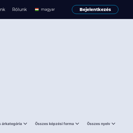
ink
Rólunk
Bejelentkezés
magyar
angol
 árkategória
Összes képzési forma
Összes nyelv
enes
Tantermi
angol