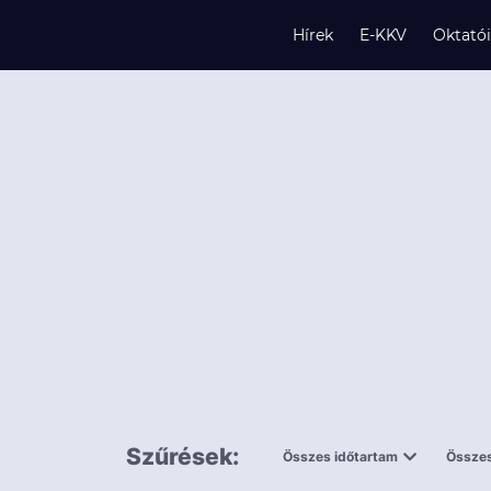
Hírek
E-KKV
Oktató
s
és
k
Szűrések:
Összes időtartam
Összes
0,5 napnál
ingy