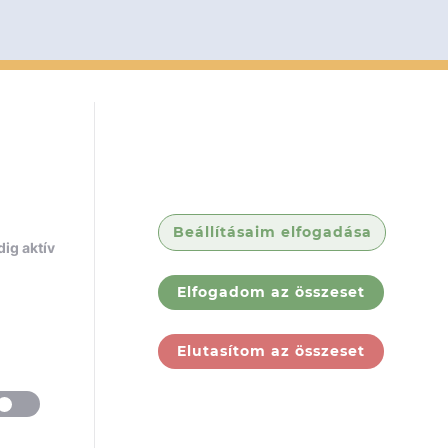
Beállításaim elfogadása
ig aktív
Elfogadom az összeset
Elutasítom az összeset
ólunk
Jogi