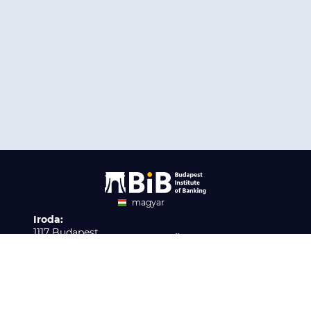
magyar
Iroda:
angol
1117 Budapest,
Ügyfélszolgálat:
Infopark stny. 1. I épület,
H-P 9:00 - 16:00
Nyilvántartási szám:
3. emelet 317. iroda
B/2020/001621
Elérhetőség:
info@bib-edu.hu