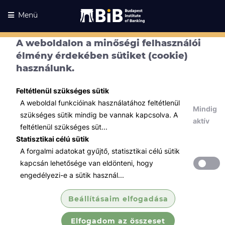
Menü
A weboldalon a minőségi felhasználói
élmény érdekében sütiket (cookie)
használunk.
Feltétlenül szükséges sütik
A weboldal funkcióinak használatához feltétlenül
Mindig
szükséges sütik mindig be vannak kapcsolva. A
aktív
feltétlenül szükséges süt...
Statisztikai célú sütik
A forgalmi adatokat gyűjtő, statisztikai célú sütik
Kurzusaink
Kurzusaink
kapcsán lehetősége van eldönteni, hogy
engedélyezi-e a sütik használ...
Minden témában
Beállításaim elfogadása
Összes
Elfogadom az összeset