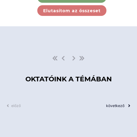
Ebben a kategóriában nincs
Elutasítom az összeset
elérhető kurzus!
OKTATÓINK A TÉMÁBAN
előző
következő