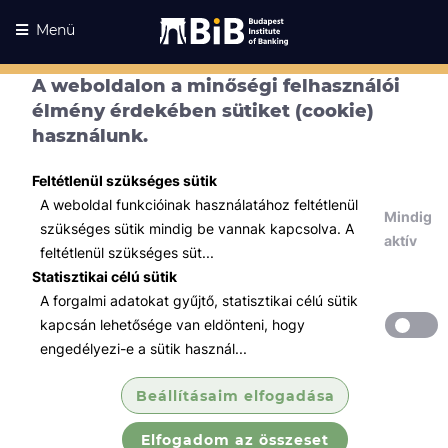
Menü
A weboldalon a minőségi felhasználói
élmény érdekében sütiket (cookie)
használunk.
Feltétlenül szükséges sütik
A weboldal funkcióinak használatához feltétlenül
Mindig
szükséges sütik mindig be vannak kapcsolva. A
aktív
feltétlenül szükséges süt...
Statisztikai célú sütik
A forgalmi adatokat gyűjtő, statisztikai célú sütik
Kurzusaink
Kurzusaink
kapcsán lehetősége van eldönteni, hogy
engedélyezi-e a sütik használ...
Minden témában
Beállításaim elfogadása
Összes
Elfogadom az összeset