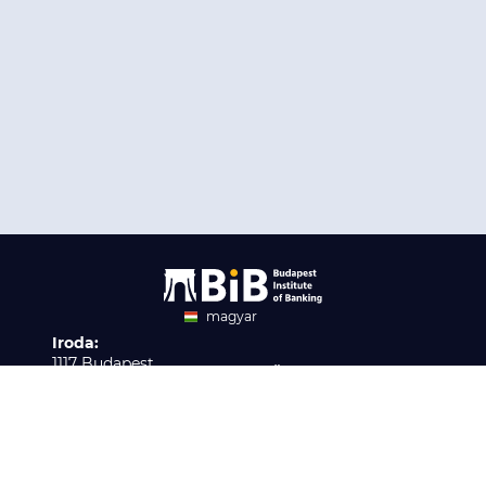
magyar
Iroda:
angol
1117 Budapest,
Ügyfélszolgálat:
Infopark stny. 1. I épület,
H-P 9:00 - 16:00
Nyilvántartási szám:
3. emelet 317. iroda
B/2020/001621
Elérhetőség:
info@bib-edu.hu