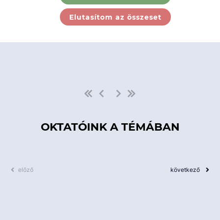
Ebben a kategóriában nincs
Elutasítom az összeset
elérhető kurzus!
OKTATÓINK A TÉMÁBAN
előző
következő