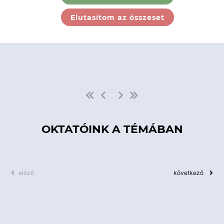
Ebben a kategóriában nincs
Elutasítom az összeset
elérhető kurzus!
OKTATÓINK A TÉMÁBAN
előző
következő