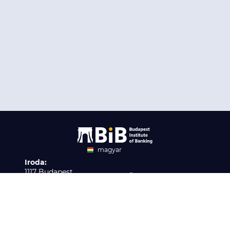
magyar
Iroda:
angol
1117 Budapest,
Ügyfélszolgálat:
Infopark stny. 1. I épület,
H-P 9:00 - 16:00
Nyilvántartási szám:
3. emelet 317. iroda
B/2020/001621
Elérhetőség:
info@bib-edu.hu