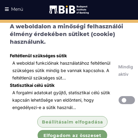
Menü
A weboldalon a minőségi felhasználói
élmény érdekében sütiket (cookie)
használunk.
Feltétlenül szükséges sütik
A weboldal funkcióinak használatához feltétlenül
Mindig
szükséges sütik mindig be vannak kapcsolva. A
aktív
feltétlenül szükséges süt...
Statisztikai célú sütik
A forgalmi adatokat gyűjtő, statisztikai célú sütik
Kurzusaink
Kurzusaink
kapcsán lehetősége van eldönteni, hogy
engedélyezi-e a sütik használ...
Minden témában
Beállításaim elfogadása
Összes
Elfogadom az összeset