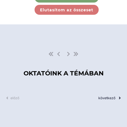
Ebben a kategóriában nincs
Elutasítom az összeset
elérhető kurzus!
OKTATÓINK A TÉMÁBAN
előző
következő