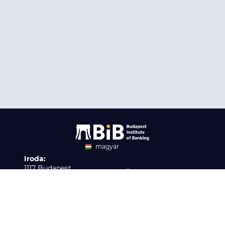
magyar
Iroda:
angol
1117 Budapest,
Ügyfélszolgálat:
Infopark stny. 1. I épület,
H-P 9:00 - 16:00
Nyilvántartási szám:
3. emelet 317. iroda
B/2020/001621
Elérhetőség:
info@bib-edu.hu