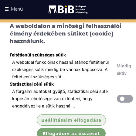
Menü
A weboldalon a minőségi felhasználói
élmény érdekében sütiket (cookie)
használunk.
Feltétlenül szükséges sütik
A weboldal funkcióinak használatához feltétlenül
Mindig
szükséges sütik mindig be vannak kapcsolva. A
aktív
feltétlenül szükséges süt...
Statisztikai célú sütik
A forgalmi adatokat gyűjtő, statisztikai célú sütik
Kurzusaink
Kurzusaink
kapcsán lehetősége van eldönteni, hogy
engedélyezi-e a sütik használ...
Minden témában
Beállításaim elfogadása
Összes
Elfogadom az összeset