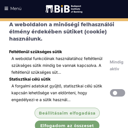
Menü
A weboldalon a minőségi felhasználói
Kurzusaink
élmény érdekében sütiket (cookie)
Kurzusaink
használunk.
Minden témában
Feltétlenül szükséges sütik
Összes
A weboldal funkcióinak használatához feltétlenül
Mindig
Hatósági képzések
szükséges sütik mindig be vannak kapcsolva. A
aktív
feltétlenül szükséges süt...
VIZSGA - TANTERMI - Függő
Statisztikai célú sütik
biztosításközvet...
A forgalmi adatokat gyűjtő, statisztikai célú sütik
Kizárólag akkor jelentkezzen, ha van fizetési
kapcsán lehetősége van eldönteni, hogy
kötelezettsége!
engedélyezi-e a sütik használ...
Csak a képzés befejeztét követő 15 napon túli
vizsga időpontra való jelentkezés érvényes!
Beállításaim elfogadása
Elfogadom az összeset