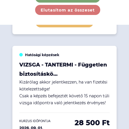
28 500 Ft
KURZUS IDŐPONTJA
2026. 09. 01.
Elutasítom az összeset
Részletek megtekintése
Hatósági képzések
VIZSGA - TANTERMI - Független
biztosításkö...
Kizárólag akkor jelentkezzen, ha van fizetési
kötelezettsége!
Csak a képzés befejeztét követő 15 napon túli
vizsga időpontra való jelentkezés érvényes!
28 500 Ft
KURZUS IDŐPONTJA
2026. 09. 01.