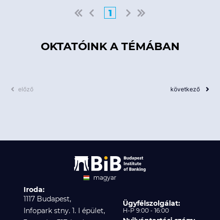
1
OKTATÓINK A TÉMÁBAN
előző
következő
magyar
Iroda:
angol
1117 Budapest,
Ügyfélszolgálat:
Infopark stny. 1. I épület,
H-P 9:00 - 16:00