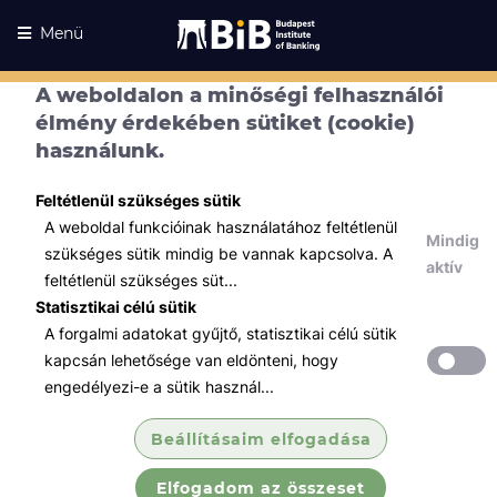
Menü
A weboldalon a minőségi felhasználói
élmény érdekében sütiket (cookie)
használunk.
Feltétlenül szükséges sütik
A weboldal funkcióinak használatához feltétlenül
Mindig
szükséges sütik mindig be vannak kapcsolva. A
aktív
feltétlenül szükséges süt...
Statisztikai célú sütik
A forgalmi adatokat gyűjtő, statisztikai célú sütik
Kurzusaink
Kurzusaink
kapcsán lehetősége van eldönteni, hogy
engedélyezi-e a sütik használ...
Minden témában
Beállításaim elfogadása
Összes
Elfogadom az összeset