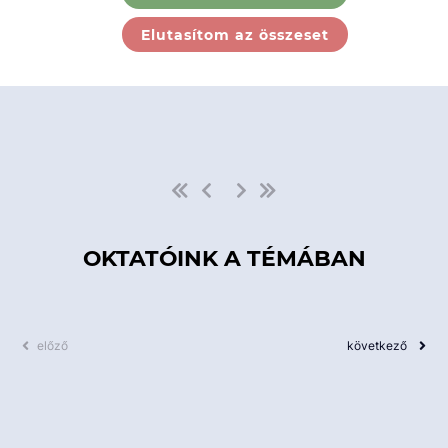
Ebben a kategóriában nincs
Elutasítom az összeset
elérhető kurzus!
OKTATÓINK A TÉMÁBAN
előző
következő