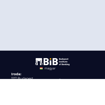
magyar
Iroda:
angol
1117 Budapest,
Ügyfélszolgálat:
Infopark stny. 1. I épület,
H-P 9:00 - 16:00
Nyilvántartási szám:
3. emelet 317. iroda
B/2020/001621
Elérhetőség:
info@bib-edu.hu