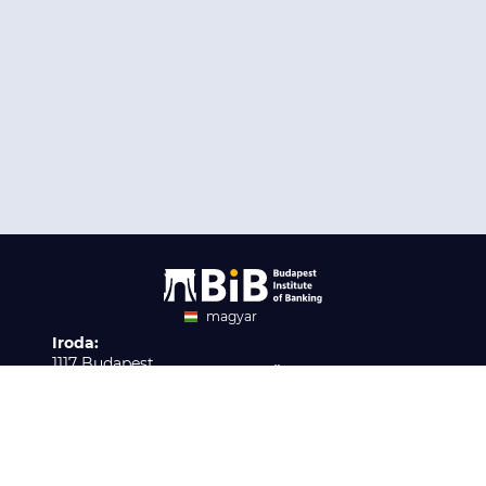
magyar
Iroda:
angol
1117 Budapest,
Ügyfélszolgálat:
Infopark stny. 1. I épület,
H-P 9:00 - 16:00
Nyilvántartási szám:
3. emelet 317. iroda
B/2020/001621
Elérhetőség:
info@bib-edu.hu