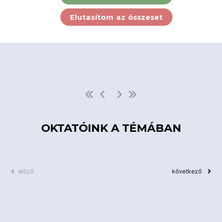
Ebben a kategóriában nincs
Elutasítom az összeset
elérhető kurzus!
OKTATÓINK A TÉMÁBAN
előző
következő