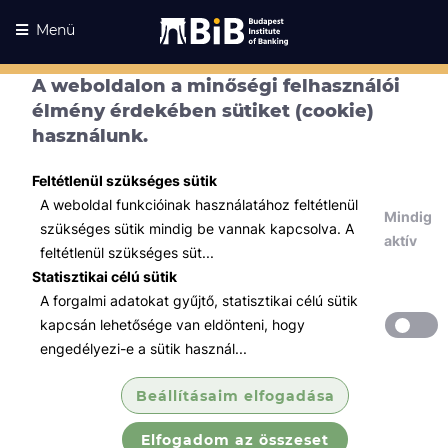
Menü
A weboldalon a minőségi felhasználói
élmény érdekében sütiket (cookie)
használunk.
Feltétlenül szükséges sütik
A weboldal funkcióinak használatához feltétlenül
Mindig
szükséges sütik mindig be vannak kapcsolva. A
aktív
feltétlenül szükséges süt...
Statisztikai célú sütik
A forgalmi adatokat gyűjtő, statisztikai célú sütik
Kurzusaink
Kurzusaink
kapcsán lehetősége van eldönteni, hogy
engedélyezi-e a sütik használ...
Minden témában
Beállításaim elfogadása
Összes
Elfogadom az összeset