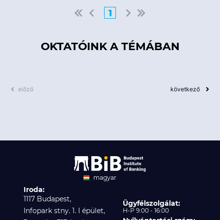
1
OKTATÓINK A TÉMÁBAN
előző
következő
magyar
Iroda:
angol
1117 Budapest,
Ügyfélszolgálat:
Infopark stny. 1. I épület,
H-P 9:00 - 16:00