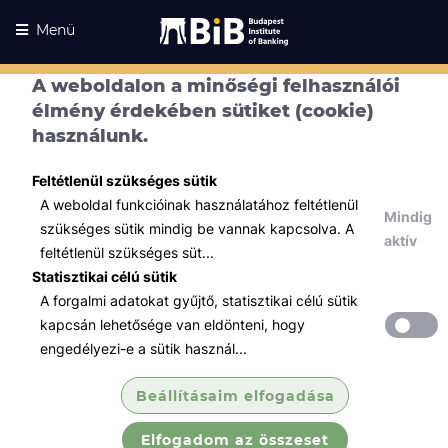
Menü
A weboldalon a minőségi felhasználói
Kurzusaink
élmény érdekében sütiket (cookie)
Kurzusaink
használunk.
Minden témában
Feltétlenül szükséges sütik
Összes
A weboldal funkcióinak használatához feltétlenül
Mindig
Hatósági képzések
szükséges sütik mindig be vannak kapcsolva. A
aktív
feltétlenül szükséges süt...
VIZSGA - TANTERMI - Függő
Statisztikai célú sütik
biztosításközvet...
A forgalmi adatokat gyűjtő, statisztikai célú sütik
Kizárólag akkor jelentkezzen, ha van fizetési
kapcsán lehetősége van eldönteni, hogy
kötelezettsége!
engedélyezi-e a sütik használ...
Csak a képzés befejeztét követő 15 napon túli
vizsga időpontra való jelentkezés érvényes!
Beállításaim elfogadása
Elfogadom az összeset