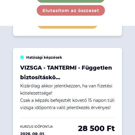
28 500 Ft
KURZUS IDŐPONTJA
2026. 09. 01.
Elutasítom az összeset
Részletek megtekintése
Hatósági képzések
VIZSGA - TANTERMI - Független
biztosításkö...
Kizárólag akkor jelentkezzen, ha van fizetési
kötelezettsége!
Csak a képzés befejeztét követő 15 napon túli
vizsga időpontra való jelentkezés érvényes!
28 500 Ft
KURZUS IDŐPONTJA
2026. 09. 01.