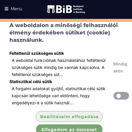
Menü
A weboldalon a minőségi felhasználói
élmény érdekében sütiket (cookie)
használunk.
Feltétlenül szükséges sütik
A weboldal funkcióinak használatához feltétlenül
Mindig
szükséges sütik mindig be vannak kapcsolva. A
aktív
feltétlenül szükséges süt...
Statisztikai célú sütik
A forgalmi adatokat gyűjtő, statisztikai célú sütik
Kurzusaink
Kurzusaink
kapcsán lehetősége van eldönteni, hogy
engedélyezi-e a sütik használ...
Minden témában
Beállításaim elfogadása
Összes
Elfogadom az összeset