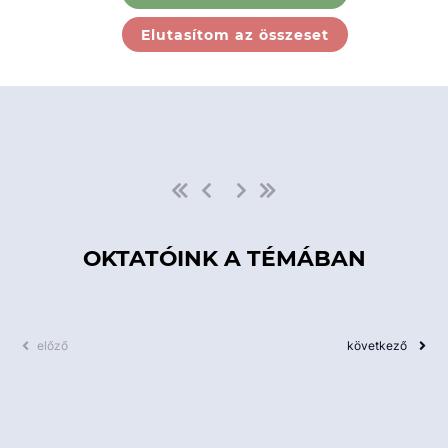
Ebben a kategóriában nincs
Elutasítom az összeset
elérhető kurzus!
OKTATÓINK A TÉMÁBAN
előző
következő