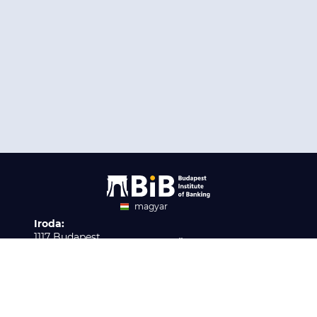
magyar
Iroda:
angol
1117 Budapest,
Ügyfélszolgálat:
Infopark stny. 1. I épület,
H-P 9:00 - 16:00
Nyilvántartási szám:
3. emelet 317. iroda
B/2020/001621
Elérhetőség:
info@bib-edu.hu