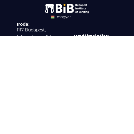
magyar
Iroda:
angol
1117 Budapest,
Ügyfélszolgálat:
Infopark stny. 1. I
H-P 9:00 - 16:00
épület, 3. emelet 317.
Nyilvántartási szám:
iroda
B/2020/001621
Elérhetőség:
info@bib-edu.hu
Témáink
Rólunk
Jogi dokumentumok
BKF Fenntartó Kft., © 2017 - 2021 Minden jog fenntartva.