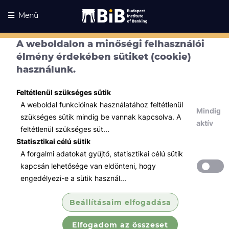
Menü
A weboldalon a minőségi felhasználói
élmény érdekében sütiket (cookie)
500 - Cannot read
használunk.
property 'lessons' of
Feltétlenül szükséges sütik
undefined
A weboldal funkcióinak használatához feltétlenül
Mindig
szükséges sütik mindig be vannak kapcsolva. A
aktív
feltétlenül szükséges süt...
Sajnos hiba történt
Statisztikai célú sütik
Sorry, something went wrong
A forgalmi adatokat gyűjtő, statisztikai célú sütik
kapcsán lehetősége van eldönteni, hogy
engedélyezi-e a sütik használ...
Beállításaim elfogadása
Elfogadom az összeset