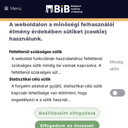
Menü
A weboldalon a minőségi felhasználói
élmény érdekében sütiket (cookie)
használunk.
Feltétlenül szükséges sütik
A weboldal funkcióinak használatához feltétlenül
Mindig
szükséges sütik mindig be vannak kapcsolva. A
aktív
feltétlenül szükséges süt...
Statisztikai célú sütik
A forgalmi adatokat gyűjtő, statisztikai célú sütik
Kurzusaink
Kurzusaink
kapcsán lehetősége van eldönteni, hogy
engedélyezi-e a sütik használ...
Minden témában
Beállításaim elfogadása
Összes
Elfogadom az összeset