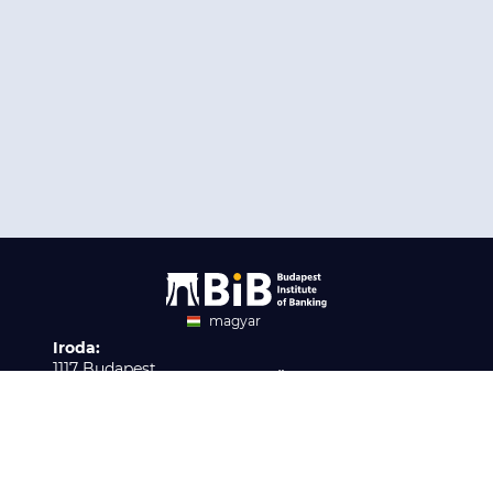
magyar
Iroda:
angol
1117 Budapest,
Ügyfélszolgálat:
Infopark stny. 1. I épület,
H-P 9:00 - 16:00
Nyilvántartási szám:
3. emelet 317. iroda
B/2020/001621
Elérhetőség:
info@bib-edu.hu