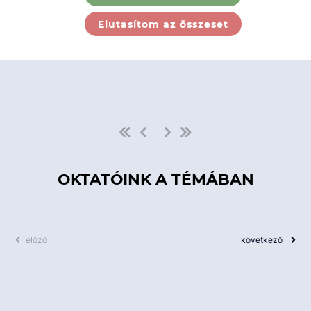
Ebben a kategóriában nincs
Elutasítom az összeset
elérhető kurzus!
OKTATÓINK A TÉMÁBAN
előző
következő