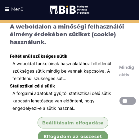
Menü
A weboldalon a minőségi felhasználói
élmény érdekében sütiket (cookie)
használunk.
Feltétlenül szükséges sütik
A weboldal funkcióinak használatához feltétlenül
Mindig
szükséges sütik mindig be vannak kapcsolva. A
aktív
feltétlenül szükséges süt...
Statisztikai célú sütik
A forgalmi adatokat gyűjtő, statisztikai célú sütik
Kurzusaink
Kurzusaink
kapcsán lehetősége van eldönteni, hogy
engedélyezi-e a sütik használ...
Minden témában
Beállításaim elfogadása
Összes
Elfogadom az összeset