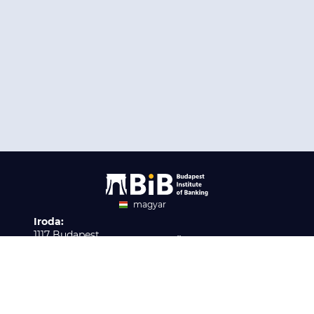
magyar
Iroda:
angol
1117 Budapest,
Ügyfélszolgálat:
Infopark stny. 1. I épület,
H-P 9:00 - 16:00
Nyilvántartási szám:
3. emelet 317. iroda
B/2020/001621
Elérhetőség:
info@bib-edu.hu