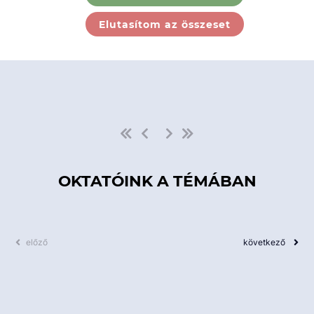
Ebben a kategóriában nincs
Elutasítom az összeset
elérhető kurzus!
OKTATÓINK A TÉMÁBAN
előző
következő